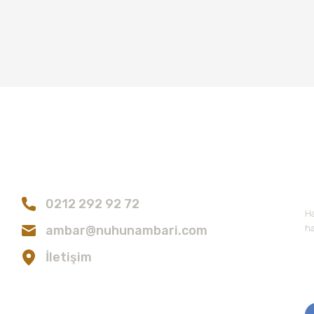
Bize Ulaşın
E
0212 292 92 72
Ha
ambar@nuhunambari.com
ha
İletişim