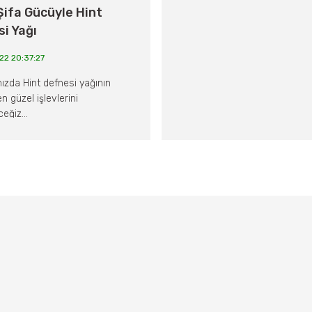
Şifa Gücüyle Hint
i Yağı
22 20:37:27
ızda Hint defnesi yağının
en güzel işlevlerini
eğiz...