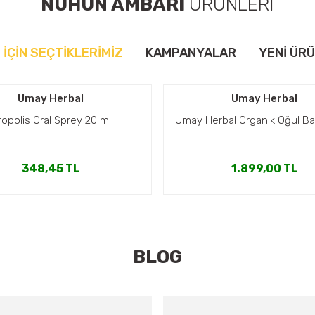
NUHUN AMBARI
ÜRÜNLERİ
N İÇİN SEÇTİKLERİMİZ
KAMPANYALAR
YENİ ÜR
Umay Herbal
Umay Herbal
ropolis Oral Sprey 20 ml
Umay Herbal Organik Oğul Bal
348,45 TL
1.899,00 TL
Umay Herbal
BLOG
rganik Kestane Balı 480 gr
Ürün Bulunamadı.
1.995,00 TL