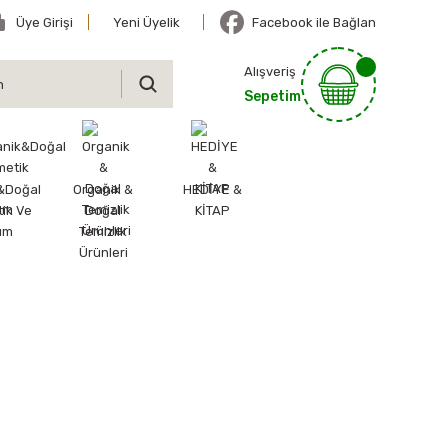
Üye Girişi
Yeni Üyelik
Facebook ile Bağlan
Alışveriş
Sepetim
&Doğal
Organik &
HEDİYE &
ik Ve
Doğal
KİTAP
ım
Temizlik
Ürünleri