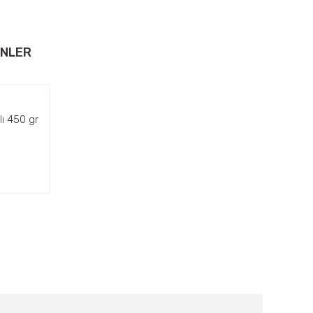
ÜNLER
ı 450 gr