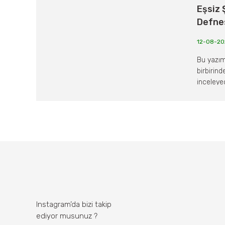
Eşsiz 
Defnes
12-08-20
Bu yazım
birbirind
inceleyec
Instagram’da bizi takip
ediyor musunuz ?