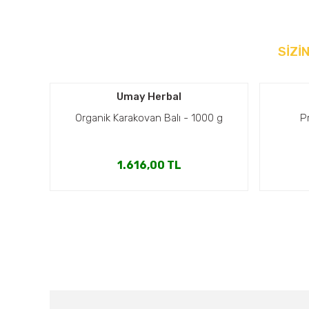
SİZİ
Umay Herbal
Organik Karakovan Balı - 1000 g
P
1.616,00 TL
Umay Herbal
Yeni
Yeni
Organik perga (arı ekmeği ) 100gr
Umay O
795,00 TL