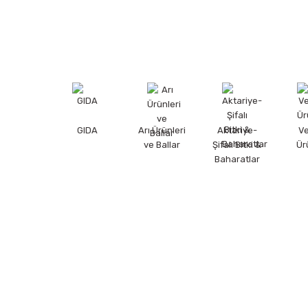
GIDA
Arı Ürünleri
Aktariye-
V
ve Ballar
Şifalı Bitki &
Ür
Baharatlar