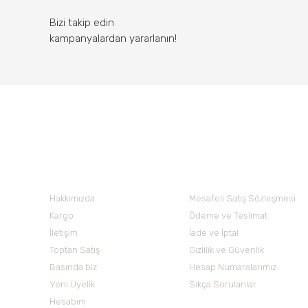
Bizi takip edin
kampanyalardan yararlanın!
Nuh'un Ambarı
Hakkımızda
Mesafeli Satış Sözleşmesi
Kargo
Ödeme ve Teslimat
İletişim
İade ve İptal
Toptan Satış
Gizlilik ve Güvenlik
Basında biz
Hesap Numaralarımız
Yeni Üyelik
Sıkça Sorulanlar
Hesabım