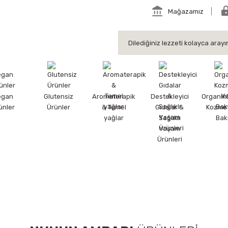
Mağazamız
egan
Glutensiz
Aromaterapik
Destekleyici
Organik
ünler
Ürünler
& Temel
Gıdalar &
Kozmet
yağlar
Sağlıklı
Bak
Yaşam
Ürünleri