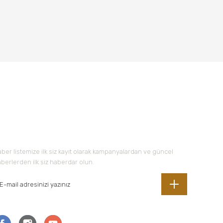
-Bültene Kayıt Olun
ber listemize ilk siz kayıt olarak kampanyalardan ve güncel
berlerden ilk siz haberdar olun.