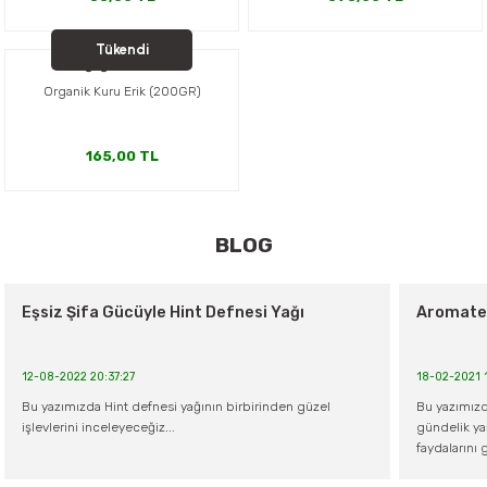
er,Soslar ve Konserveler
-Kadınlara Özel Bakım
Tükendi
Orgagen Ambarı
dırıcılar
-Bebek ve Çocuk Bakımı
Organik Kuru Erik (200GR)
ekler
-Erkeklere Özel Bakım
165,00 TL
ve Tahıl Ezmeleri
- Hipoalerjenik Bakım Ürünleri
Yeni
Orgagen Ambarı
 Çikolata
-Sabunlar
BLOG
Arpa Yemeklik 1 kg
Ürün Bulunamadı.
Reçel ve Ezmeler
Eşsiz Şifa Gücüyle Hint Defnesi Yağı
Aromater
181,80 TL
12-08-2022 20:37:27
18-02-2021 
Bu yazımızda Hint defnesi yağının birbirinden güzel
Bu yazımızd
işlevlerini inceleyeceğiz...
gündelik yaş
faydalarını 