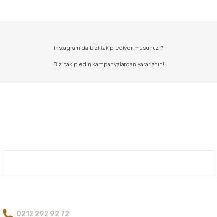
Instagram’da bizi takip ediyor musunuz ?
Bizi takip edin kampanyalardan yararlanın!
Nuh'un Ambarı
Bize Ulaşın
0212 292 92 72