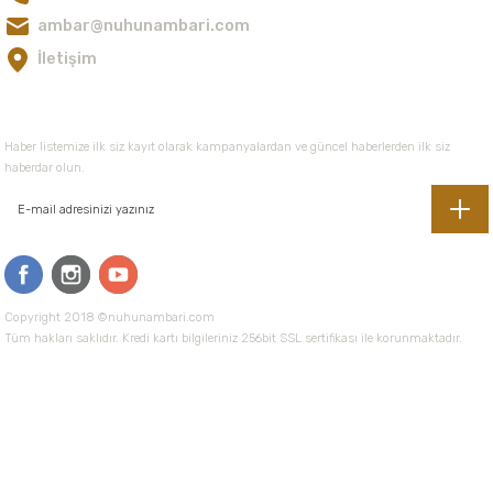
ambar@nuhunambari.com
İletişim
E-Bültene Kayıt Olun
Haber listemize ilk siz kayıt olarak kampanyalardan ve güncel haberlerden ilk siz
haberdar olun.
Copyright 2018 ©nuhunambari.com
Tüm hakları saklıdır. Kredi kartı bilgileriniz 256bit SSL sertifikası ile korunmaktadır.