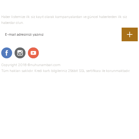
E-Bültene Kayıt Olun
Haber listemize ilk siz kayıt olarak kampanyalardan ve güncel haberlerden ilk siz
haberdar olun.
Copyright 2018 ©nuhunambari.com
Tüm hakları saklıdır. Kredi kartı bilgileriniz 256bit SSL sertifikası ile korunmaktadır.