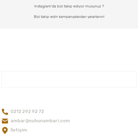
Instagram’da bizi takip ediyor musunuz ?
Bizi takip edin kampanyalardan yararlanın!
Nuh'un Ambarı
Bize Ulaşın
0212 292 92 72
ambar@nuhunambari.com
İletişim