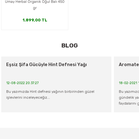
Umay Herbal Organik Oğul Balı 450
er,Soslar ve Konserveler
-Kadınlara Özel Bakım
gr
1.899,00 TL
dırıcılar
-Bebek ve Çocuk Bakımı
ekler
-Erkeklere Özel Bakım
Yeni
Yeni
Umay Herbal
Umay Herbal
BLOG
Organik perga (arı ekmeği ) 100gr
Umay Organik Kestane Balı 480 gr
ve Tahıl Ezmeleri
- Hipoalerjenik Bakım Ürünleri
Ürün Bulunamadı.
Eşsiz Şifa Gücüyle Hint Defnesi Yağı
Aromater
795,00 TL
1.995,00 TL
 Çikolata
-Sabunlar
Reçel ve Ezmeler
12-08-2022 20:37:27
18-02-2021 
Bu yazımızda Hint defnesi yağının birbirinden güzel
Bu yazımızd
işlevlerini inceleyeceğiz...
gündelik yaş
faydalarını 