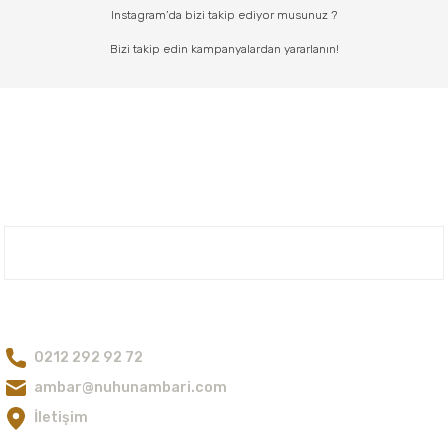
Instagram’da bizi takip ediyor musunuz ?
Bizi takip edin kampanyalardan yararlanın!
Nuh'un Ambarı
Bize Ulaşın
0212 292 92 72
ambar@nuhunambari.com
İletişim