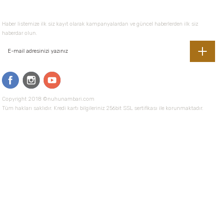
E-Bültene Kayıt Olun
Haber listemize ilk siz kayıt olarak kampanyalardan ve güncel haberlerden ilk siz
haberdar olun.
Copyright 2018 ©nuhunambari.com
Tüm hakları saklıdır. Kredi kartı bilgileriniz 256bit SSL sertifikası ile korunmaktadır.