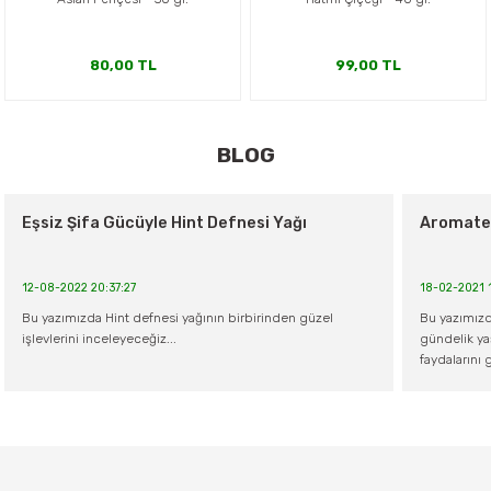
80,00 TL
99,00 TL
Yeni
Yeni
KYLIA NATUREL
KYLIA NATUREL
BLOG
Kylia Civan Perçemi, Aslan Pençesi,
Enginar, Devedikeni, Karahindiba Sıvı
Hayıt, Biberiye Ekstraktı 250 ml
Ekstrak 250 ml
Ürün Bulunamadı.
Eşsiz Şifa Gücüyle Hint Defnesi Yağı
Aromater
1.438,80 TL
1.438,80 TL
12-08-2022 20:37:27
18-02-2021 
Yeni
Bu yazımızda Hint defnesi yağının birbirinden güzel
Bu yazımızd
Palo santo 30 gr (tütsü)
işlevlerini inceleyeceğiz...
gündelik yaş
faydalarını 
220,00 TL