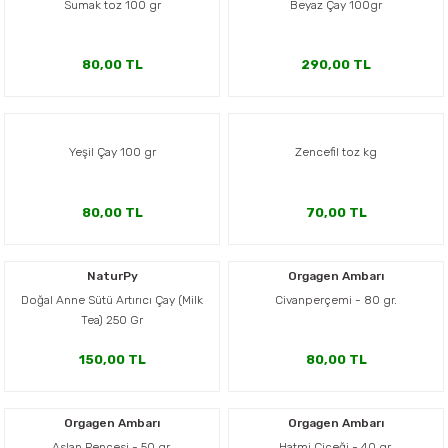
Sumak toz 100 gr
Beyaz Çay 100gr
er,Soslar ve Konserveler
-Kadınlara Özel Bakım
80,00 TL
290,00 TL
dırıcılar
-Bebek ve Çocuk Bakımı
ekler
-Erkeklere Özel Bakım
Yeşil Çay 100 gr
Zencefil toz kg
ve Tahıl Ezmeleri
- Hipoalerjenik Bakım Ürünleri
80,00 TL
70,00 TL
 Çikolata
-Sabunlar
Reçel ve Ezmeler
NaturPy
Orgagen Ambarı
Doğal Anne Sütü Artırıcı Çay (Milk
Civanperçemi - 80 gr.
Tea) 250 Gr
150,00 TL
80,00 TL
Orgagen Ambarı
Orgagen Ambarı
Aslan Pençesi - 50 gr.
Hatmi Çiçeği - 40 gr.