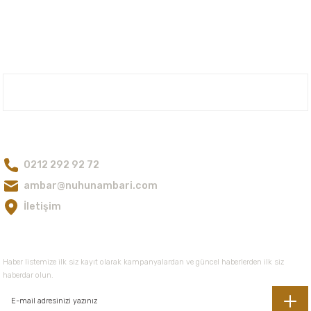
Nuh'un Ambarı
Bize Ulaşın
0212 292 92 72
ambar@nuhunambari.com
İletişim
E-Bültene Kayıt Olun
Haber listemize ilk siz kayıt olarak kampanyalardan ve güncel haberlerden ilk siz
haberdar olun.