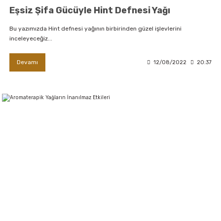
Eşsiz Şifa Gücüyle Hint Defnesi Yağı
er,Soslar ve Konserveler
-Kadınlara Özel Bakım
Bu yazımızda Hint defnesi yağının birbirinden güzel işlevlerini
dırıcılar
-Bebek ve Çocuk Bakımı
inceleyeceğiz...
ekler
-Erkeklere Özel Bakım
Devamı
12/08/2022
20:37
ve Tahıl Ezmeleri
- Hipoalerjenik Bakım Ürünleri
 Çikolata
-Sabunlar
Reçel ve Ezmeler