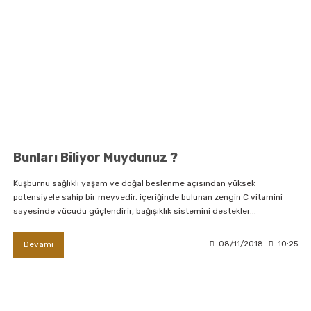
Bunları Biliyor Muydunuz ?
Kuşburnu sağlıklı yaşam ve doğal beslenme açısından yüksek
potensiyele sahip bir meyvedir. içeriğinde bulunan zengin C vitamini
sayesinde vücudu güçlendirir, bağışıklık sistemini destekler...
Devamı
08/11/2018
10:25