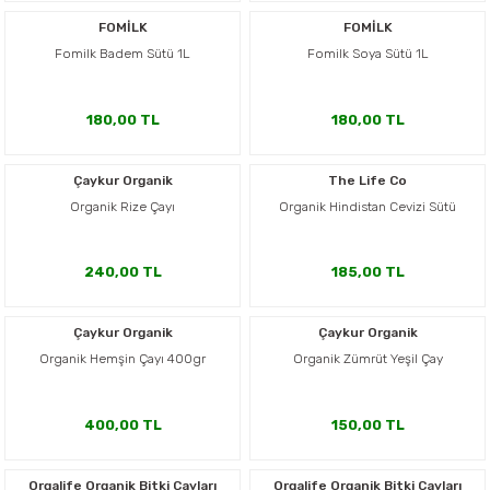
er,Soslar ve Konserveler
-Kadınlara Özel Bakım
FOMİLK
FOMİLK
Fomilk Badem Sütü 1L
Fomilk Soya Sütü 1L
dırıcılar
-Bebek ve Çocuk Bakımı
180,00 TL
180,00 TL
ekler
-Erkeklere Özel Bakım
Çaykur Organik
The Life Co
ve Tahıl Ezmeleri
- Hipoalerjenik Bakım Ürünleri
Organik Rize Çayı
Organik Hindistan Cevizi Sütü
 Çikolata
-Sabunlar
240,00 TL
185,00 TL
Reçel ve Ezmeler
Çaykur Organik
Çaykur Organik
Organik Hemşin Çayı 400gr
Organik Zümrüt Yeşil Çay
400,00 TL
150,00 TL
Orgalife Organik Bitki Çayları
Orgalife Organik Bitki Çayları