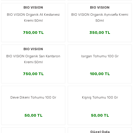
er,Soslar ve Konserveler
-Kadınlara Özel Bakım
BIO VISION
BIO VISION
BIO VISION Organik At Kestanesi
BIO VISION Organik Aynısefa Kremi
Kremi 50ml
50ml
dırıcılar
-Bebek ve Çocuk Bakımı
750,00 TL
350,00 TL
ekler
-Erkeklere Özel Bakım
BIO VISION
ve Tahıl Ezmeleri
- Hipoalerjenik Bakım Ürünleri
BIO VISION Organik Sarı Kantaron
Isırgan Tohumu 100 Gr
Kremi 50ml
 Çikolata
-Sabunlar
750,00 TL
100,00 TL
Reçel ve Ezmeler
Deve Dikeni Tohumu 100 Gr
Kişniş Tohumu 100 Gr
50,00 TL
50,00 TL
Güzel Gıda