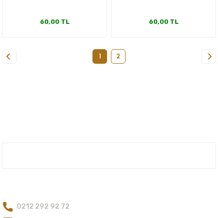
60,00 TL
60,00 TL
1
2
Nuh'un Ambarı
Bize Ulaşın
0212 292 92 72