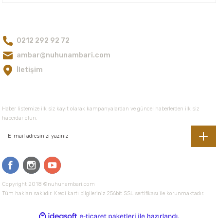
Bize Ulaşın
0212 292 92 72
Gönder
ambar@nuhunambari.com
İletişim
E-Bültene Kayıt Olun
Haber listemize ilk siz kayıt olarak kampanyalardan ve güncel haberlerden ilk siz
haberdar olun.
Copyright 2018 ©nuhunambari.com
Tüm hakları saklıdır. Kredi kartı bilgileriniz 256bit SSL sertifikası ile korunmaktadır.
ideasoft
ile
e-