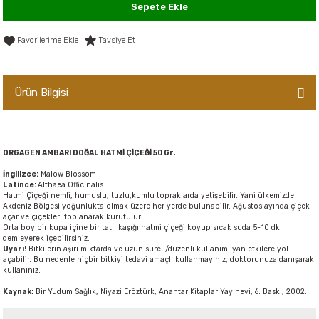
Sepete Ekle
er,Soslar ve Konserveler
-Kadınlara Özel Bakım
Tavsiye Et
dırıcılar
-Bebek ve Çocuk Bakımı
ekler
-Erkeklere Özel Bakım
Ürün Bilgisi
ve Tahıl Ezmeleri
- Hipoalerjenik Bakım Ürünleri
ORGAGEN AMBARI DOĞAL HATMİ ÇİÇEĞİ 50 Gr.
 Çikolata
-Sabunlar
İngilizce:
Malow Blossom
Latince:
Althaea Officinalis
Reçel ve Ezmeler
Hatmi Çiçeği nemli, humuslu, tuzlu,kumlu topraklarda yetişebilir. Yani ülkemizde
Akdeniz Bölgesi yoğunlukta olmak üzere her yerde bulunabilir. Ağustos ayında çiçek
açar ve çiçekleri toplanarak kurutulur.
Orta boy bir kupa içine bir tatlı kaşığı hatmi çiçeği koyup sıcak suda 5-10 dk
demleyerek içebilirsiniz.
Uyarı!
Bitkilerin aşırı miktarda ve uzun süreli/düzenli kullanımı yan etkilere yol
açabilir. Bu nedenle hiçbir bitkiyi tedavi amaçlı kullanmayınız, doktorunuza danışarak
kullanınız.
Kaynak:
Bir Yudum Sağlık, Niyazi Eröztürk, Anahtar Kitaplar Yayınevi, 6. Baskı, 2002.