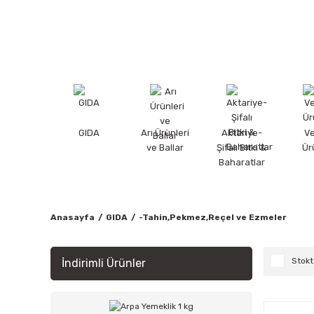
GIDA
Arı Ürünleri
Aktariye-
V
ve Ballar
Şifalı Bitki &
Ür
Baharatlar
Anasayfa
GIDA
-Tahin,Pekmez,Reçel ve Ezmeler
Stokt
İndirimli Ürünler