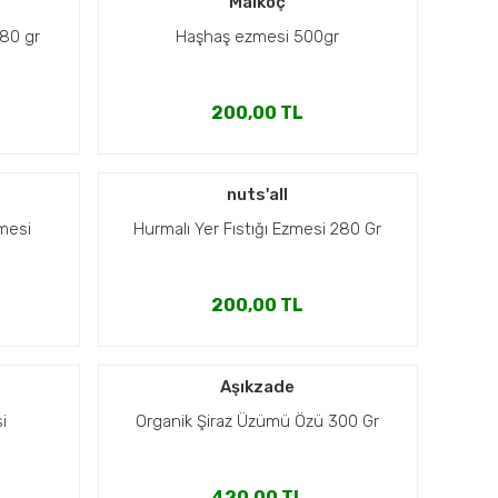
Malkoç
280 gr
Haşhaş ezmesi 500gr
200,00 TL
nuts'all
zmesi
Hurmalı Yer Fıstığı Ezmesi 280 Gr
200,00 TL
Aşıkzade
i
Organik Şiraz Üzümü Özü 300 Gr
420,00 TL