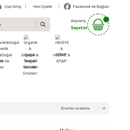
Üye Girişi
Yeni Üyelik
Facebook ile Bağlan
Alışveriş
Sepetim
&Doğal
Organik &
HEDİYE &
ik Ve
Doğal
KİTAP
ım
Temizlik
Ürünleri