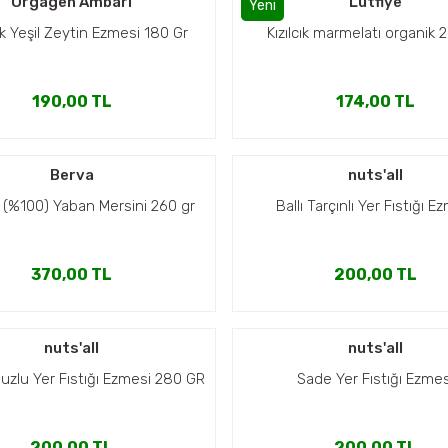
Orgagen Ambarı
Lütfiye
Yeni
k Yeşil Zeytin Ezmesi 180 Gr
Kızılcık marmelatı organik 
190,00 TL
174,00 TL
Berva
nuts'all
 (%100) Yaban Mersini 260 gr
Ballı Tarçınlı Yer Fıstığı E
370,00 TL
200,00 TL
nuts'all
nuts'all
uzlu Yer Fıstığı Ezmesi 280 GR
Sade Yer Fıstığı Ezmes
200,00 TL
200,00 TL