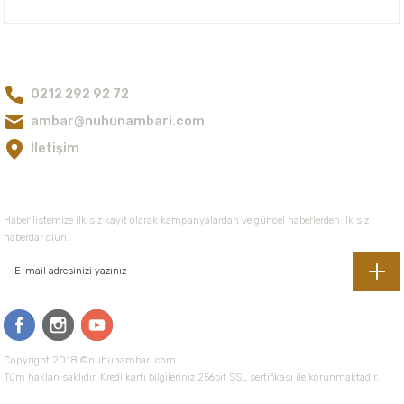
Bize Ulaşın
0212 292 92 72
ambar@nuhunambari.com
İletişim
E-Bültene Kayıt Olun
Haber listemize ilk siz kayıt olarak kampanyalardan ve güncel haberlerden ilk siz
haberdar olun.
Copyright 2018 ©nuhunambari.com
Tüm hakları saklıdır. Kredi kartı bilgileriniz 256bit SSL sertifikası ile korunmaktadır.