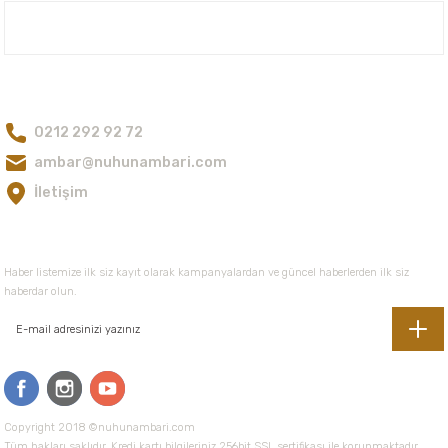
Kalendula Yağı Organik/Aynı Sefa Yağı Organik
Bu ürüne benzer farklı alternatifler olmalı.
Nuh'un Ambarı
195,00 TL
Bize Ulaşın
0212 292 92 72
Gönder
ambar@nuhunambari.com
İletişim
E-Bültene Kayıt Olun
Haber listemize ilk siz kayıt olarak kampanyalardan ve güncel haberlerden ilk siz
haberdar olun.
Copyright 2018 ©nuhunambari.com
Tüm hakları saklıdır. Kredi kartı bilgileriniz 256bit SSL sertifikası ile korunmaktadır.