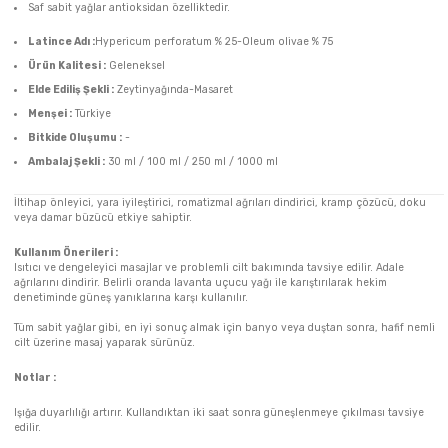
Saf sabit yağlar antioksidan özelliktedir.
Latince Adı :
Hypericum perforatum % 25-Oleum olivae % 75
Ürün Kalitesi :
Geleneksel
Elde Ediliş Şekli :
Zeytinyağında-Masaret
Menşei :
Türkiye
Bitkide Oluşumu :
-
Ambalaj Şekli :
30 ml / 100 ml / 250 ml / 1000 ml
İltihap önleyici, yara iyileştirici, romatizmal ağrıları dindirici, kramp çözücü, doku
veya damar büzücü etkiye sahiptir.
Kullanım Önerileri :
Isıtıcı ve dengeleyici masajlar ve problemli cilt bakımında tavsiye edilir. Adale
ağrılarını dindirir. Belirli oranda lavanta uçucu yağı ile karıştırılarak hekim
denetiminde güneş yanıklarına karşı kullanılır.
Tüm sabit yağlar gibi, en iyi sonuç almak için banyo veya duştan sonra, hafif nemli
cilt üzerine masaj yaparak sürünüz.
Notlar :
Işığa duyarlılığı artırır. Kullandıktan iki saat sonra güneşlenmeye çıkılması tavsiye
edilir.