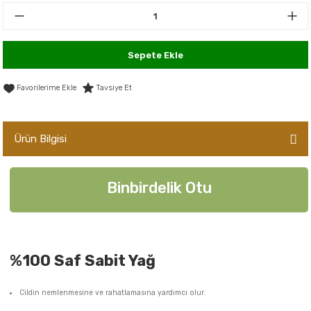
er,Soslar ve Konserveler
-Kadınlara Özel Bakım
dırıcılar
-Bebek ve Çocuk Bakımı
Sepete Ekle
ekler
-Erkeklere Özel Bakım
Tavsiye Et
ve Tahıl Ezmeleri
- Hipoalerjenik Bakım Ürünleri
Ürün Bilgisi
 Çikolata
-Sabunlar
Binbirdelik Otu
Reçel ve Ezmeler
%100 Saf Sabit Yağ
Cildin nemlenmesine ve rahatlamasına yardımcı olur.