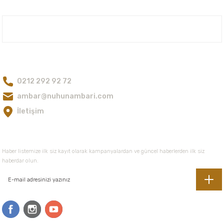
Nuh'un Ambarı
Bize Ulaşın
0212 292 92 72
ambar@nuhunambari.com
İletişim
E-Bültene Kayıt Olun
Haber listemize ilk siz kayıt olarak kampanyalardan ve güncel haberlerden ilk siz
haberdar olun.