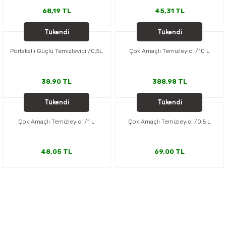
68,19 TL
45,31 TL
Tükendi
Tükendi
SONETT
SONETT
Portakallı Güçlü Temizleyici /0,5L
Çok Amaçlı Temizleyici /10 L
38,90 TL
388,98 TL
Tükendi
Tükendi
SONETT
SONETT
Çok Amaçlı Temizleyici /1 L
Çok Amaçlı Temizleyici /0,5 L
48,05 TL
69,00 TL