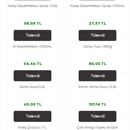
Yüzey Dezenfektanı Sprey /0,5L
Yüzey Dezenfektanı Sprey /100mL
58,58 TL
27,37 TL
Tükendi
Tükendi
SONETT
SONETT
El Dezenfektanı /300mL
Ovma Tozu /450g
54,46 TL
85,00 TL
Tükendi
Tükendi
SONETT
SONETT
Ovma Sıvıs/0,5L
Zemin Silme Sıvısı /0,5L
65,00 TL
101,14 TL
Tükendi
Tükendi
SONETT
SONETT
Kireç Çözücü /1 L
Çok Amaçlı Yüzey ve Cam