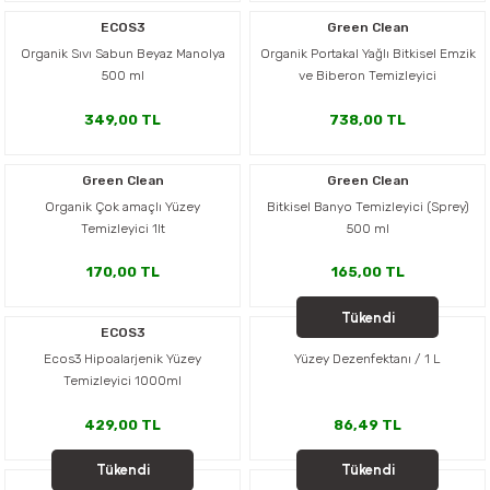
er,Soslar ve Konserveler
-Kadınlara Özel Bakım
ECOS3
Green Clean
Organik Sıvı Sabun Beyaz Manolya
Organik Portakal Yağlı Bitkisel Emzik
500 ml
ve Biberon Temizleyici
dırıcılar
-Bebek ve Çocuk Bakımı
349,00 TL
738,00 TL
ekler
-Erkeklere Özel Bakım
Green Clean
Green Clean
ve Tahıl Ezmeleri
- Hipoalerjenik Bakım Ürünleri
Organik Çok amaçlı Yüzey
Bitkisel Banyo Temizleyici (Sprey)
Temizleyici 1lt
500 ml
 Çikolata
-Sabunlar
170,00 TL
165,00 TL
Reçel ve Ezmeler
Tükendi
ECOS3
SONETT
Ecos3 Hipoalarjenik Yüzey
Yüzey Dezenfektanı / 1 L
Temizleyici 1000ml
429,00 TL
86,49 TL
Tükendi
Tükendi
SONETT
SONETT