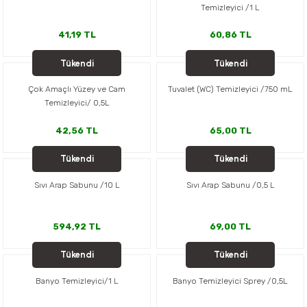
Temizleyici /1 L
41,19 TL
60,86 TL
Tükendi
Tükendi
SONETT
SONETT
Çok Amaçlı Yüzey ve Cam
Tuvalet (WC) Temizleyici /750 mL
Temizleyici/ 0,5L
42,56 TL
65,00 TL
Tükendi
Tükendi
SONETT
SONETT
Sıvı Arap Sabunu /10 L
Sıvı Arap Sabunu /0,5 L
594,92 TL
69,00 TL
Tükendi
Tükendi
SONETT
SONETT
Banyo Temizleyici/1 L
Banyo Temizleyici Sprey /0,5L