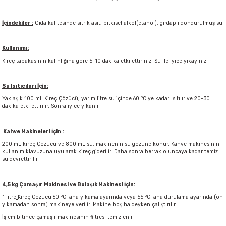
İçindekiler :
Gıda kalitesinde sitrik asit, bitkisel alkol(etanol), girdaplı döndürülmüş su.
Kullanımı:
Kireç tabakasının kalınlığına göre 5-10 dakika etki ettiriniz. Su ile iyice yıkayınız.
Su Isıtıcıları İçin:
o
Yaklaşık 100 mL Kireç Çözücü, yarım litre su içinde 60
C ye kadar ısıtılır ve 20-30
dakika etki ettirilir. Sonra iyice yıkanır.
Kahve Makineleri İçin :
200 mL kireç Çözücü ve 800 mL su, makinenin su gözüne konur. Kahve makinesinin
kullanım klavuzuna uyularak kireç giderilir. Daha sonra berrak oluncaya kadar temiz
su devrettirilir.
4,5 kg Çamaşır Makinesi ve Bulaşık Makinesi İçin
:
o
o
1 litre
Kireç Çözücü 60
C ana yıkama ayarında veya 55
C ana durulama ayarında (ön
yıkamadan sonra) makineye verilir. Makine boş haldeyken çalıştırılır.
İşlem bitince çamaşır makinesinin filtresi temizlenir.