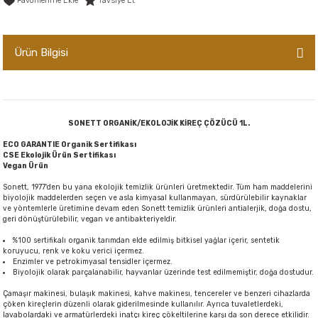
Tavsiye Et
er,Soslar ve Konserveler
-Kadınlara Özel Bakım
Ürün Bilgisi
dırıcılar
-Bebek ve Çocuk Bakımı
ekler
-Erkeklere Özel Bakım
ve Tahıl Ezmeleri
- Hipoalerjenik Bakım Ürünleri
SONETT ORGANİK/EKOLOJİK KİREÇ ÇÖZÜCÜ 1L.
ECO GARANTIE Organik Sertifikası
CSE Ekolojik Ürün Sertifikası
 Çikolata
-Sabunlar
Vegan Ürün
Sonett, 1977'den bu yana ekolojik temizlik ürünleri üretmektedir. Tüm ham maddelerini
Reçel ve Ezmeler
biyolojik maddelerden seçen ve asla kimyasal kullanmayan, sürdürülebilir kaynaklar
ve yöntemlerle üretimine devam eden Sonett temizlik ürünleri antialerjik, doğa dostu,
geri dönüştürülebilir, vegan ve antibakteriyeldir.
%100 sertifikalı organik tarımdan elde edilmiş bitkisel yağlar içerir, sentetik
koruyucu, renk ve koku verici içermez.
Enzimler ve petrokimyasal tensidler içermez.
Biyolojik olarak parçalanabilir, hayvanlar üzerinde test edilmemiştir, doğa dostudur.
Çamaşır makinesi, bulaşık makinesi, kahve makinesı, tencereler ve benzeri cihazlarda
çöken kireçlerin düzenli olarak giderilmesinde kullanılır. Ayrıca tuvaletlerdeki,
lavabolardaki ve armatürlerdeki inatçı kireç çökeltilerine karşı da son derece etkilidir.