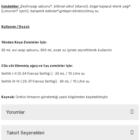
İçindekiler :
Zeytinyağı sabunu
*
, bitkisel alkol (etanol), doğal kajeput eterik yağı
*
(Limonen
*
içerir), balsamik katkılar
*,
girdaplı döndürülmüş su.
Kullanım / Dozaj:
Yünden Keçe Zeminler İçin:
50 mL sıvı arap sabunu, 500 mL sıcak su içinde seyreltilerek kullanılır.
Cila sürülmemiş ağaç ve taş zeminler için:
Sertlik I-II (0-24 Fransız Sertliği ) : 25 mL / 10 Litre su
Sertlik III-IV ( 25-37 Fransız Sertliği) : 40 mL / 10 Litre su
Kaynak:
Üretici firmanın gönderdiği yazılı bilgilerden kaydedilmiştir.
Yorumlar
Taksit Seçenekleri
Bu ürüne ilk yorumu siz yapın!