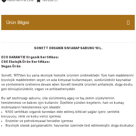
Tavsiye Et
er,Soslar ve Konserveler
-Kadınlara Özel Bakım
Ürün Bilgisi
dırıcılar
-Bebek ve Çocuk Bakımı
ekler
-Erkeklere Özel Bakım
SONETT ORGANİK SIVI ARAP SABUNU 10 L.
ve Tahıl Ezmeleri
- Hipoalerjenik Bakım Ürünleri
ECO GARANTIE Organik Sertifikası
CSE Ekolojik Ürün Sertifikası
Vegan Ürün
 Çikolata
-Sabunlar
Sonett, 1977'den bu yana ekolojik temizlik ürünleri üretmektedir. Tüm ham maddelerini
biyolojik maddelerden seçen ve asla kimyasal kullanmayan, sürdürülebilir kaynaklar
Reçel ve Ezmeler
ve yöntemlerle üretimine devam eden Sonett temizlik ürünleri antialerjik, doğa dostu,
geri dönüştürülebilir, vegan ve antibakteriyeldir.
Bu saf zeytinyağı sabunu, cila sürülmemiş ağaç ve taş zemin yüzeylerinin
temizlenmesi ve bakımı için kullanılır. Özellikle yünden keçelerin, halı ve kumaş
mobilyaların temizlenmesi için idealdir.
%100 sertifikalı organik tarımdan elde edilmiş bitkisel yağlar içerir, sentetik
koruyucu, renk ve koku verici içermez.
Enzimler ve petrokimyasal tensidler içermez.
Biyolojik olarak parçalanabilir, hayvanlar üzerinde test edilmemiştir, doğa dostudur.