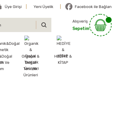
Üye Girişi
Yeni Üyelik
Facebook ile Bağlan
Alışveriş
Sepetim
&Doğal
Organik &
HEDİYE &
ik Ve
Doğal
KİTAP
ım
Temizlik
Ürünleri