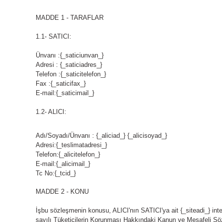
MADDE 1 - TARAFLAR
1.1- SATICI:
Ünvanı :{_saticiunvan_}
Adresi :
{_saticiadres_}
Telefon :{_saticitelefon_}
Fax :
{_saticifax_}
E-mail:{_saticimail_}
1.2- ALICI:
Adı/Soyadı/Ünvanı : {_aliciad_} {_alicisoyad_}
Adresi:
{_teslimatadresi_}
Telefon:{_alicitelefon_}
E-mail:{_alicimail_}
Tc No:{_tcid_}
MADDE 2 - KONU
İşbu sözleşmenin konusu, ALICI'nın SATICI'ya ait {_siteadi_} interne
sayılı Tüketicilerin Korunması Hakkındaki Kanun ve Mesafeli Sö