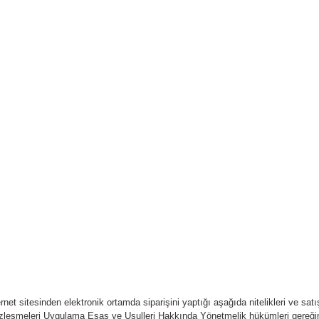
t sitesinden elektronik ortamda siparişini yaptığı aşağıda nitelikleri ve satış fi
zleşmeleri Uygulama Esas ve Usulleri Hakkında Yönetmelik hükümleri gereğinc