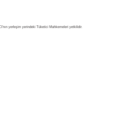
nın yerleşim yerindeki Tüketici Mahkemeleri yetkilidir.
-Bültene Kayıt Olun