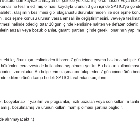
ın kusurundan kaynaklanmayan bir şekilde yetkisiz kişilerce haksız veya hukuka
ndisine teslim edilmiş olması kaydıyla ürünün 3 gün içinde SATICI'ya gönderilm
lefeti, ulaşımın kesilmesi gibi olağanüstü durumlar nedeni ile sözleşme kon
sini, sözleşme konusu ürünün varsa emsali ile değiştirilmesini, ve/veya tesli
al etmesi halinde ödediği tutar 10 gün içinde kendisine nakten ve defaten ödenir.
erin arızalı veya bozuk olanlar, garanti şartları içinde gerekli onarımın yapılma
eki kişi/kuruluşa tesliminden itibaren 7 gün içinde cayma hakkına sahiptir. 
 hükümleri çercevesinde kullanılmamış olması şarttır. Bu hakkın kullanılması 
nın iadesi zorunludur. Bu belgelerin ulaşmasını takip eden 7 gün içinde ürün be
ade edilen ürünün kargo bedeli SATICI tarafından karşılanır.
nler, kopyalanabilir yazılım ve programlar, hızlı bozulan veya son kullanım tar
mamış, bozulmamış ve ürünün kullanılmamış olması şartına bağlıdır.
ade alınmayacaktır.)