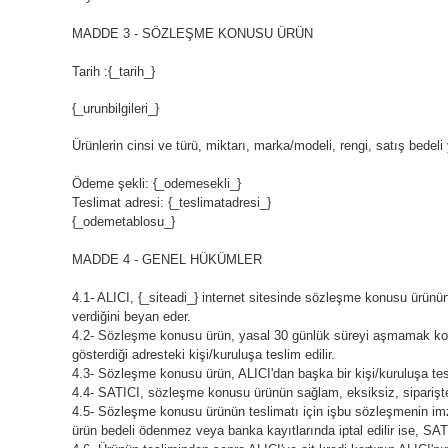
MADDE 3 - SÖZLEŞME KONUSU ÜRÜN
Tarih :{_tarih_}
{_urunbilgileri_}
Ürünlerin cinsi ve türü, miktarı, marka/modeli, rengi, satış bedeli yu
Ödeme şekli: {_odemesekli_}
Teslimat adresi: {_teslimatadresi_}
{_odemetablosu_}
MADDE 4 - GENEL HÜKÜMLER
4.1- ALICI, {_siteadi_} internet sitesinde sözleşme konusu ürünün te
verdiğini beyan eder.
4.2- Sözleşme konusu ürün, yasal 30 günlük süreyi aşmamak koşulu 
gösterdiği adresteki kişi/kuruluşa teslim edilir.
4.3- Sözleşme konusu ürün, ALICI'dan başka bir kişi/kuruluşa te
4.4- SATICI, sözleşme konusu ürünün sağlam, eksiksiz, siparişte b
4.5- Sözleşme konusu ürünün teslimatı için işbu sözleşmenin imzal
ürün bedeli ödenmez veya banka kayıtlarında iptal edilir ise, SA