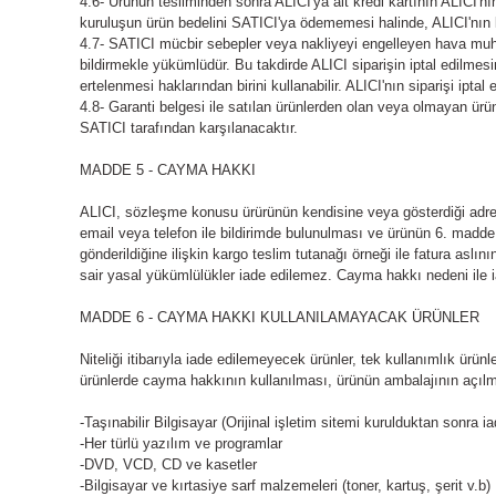
4.6- Ürünün tesliminden sonra ALICI'ya ait kredi kartının ALICI'n
kuruluşun ürün bedelini SATICI'ya ödememesi halinde, ALICI'nın ke
4.7- SATICI mücbir sebepler veya nakliyeyi engelleyen hava muha
bildirmekle yükümlüdür. Bu takdirde ALICI siparişin iptal edilme
ertelenmesi haklarından birini kullanabilir. ALICI'nın siparişi ipt
4.8- Garanti belgesi ile satılan ürünlerden olan veya olmayan ürünl
SATICI tarafından karşılanacaktır.
MADDE 5 - CAYMA HAKKI
ALICI, sözleşme konusu ürürünün kendisine veya gösterdiği adrest
email veya telefon ile bildirimde bulunulması ve ürünün 6. madde
gönderildiğine ilişkin kargo teslim tutanağı örneği ile fatura aslı
sair yasal yükümlülükler iade edilemez. Cayma hakkı nedeni ile i
MADDE 6 - CAYMA HAKKI KULLANILAMAYACAK ÜRÜNLER
Niteliği itibarıyla iade edilemeyecek ürünler, tek kullanımlık ürü
ürünlerde cayma hakkının kullanılması, ürünün ambalajının açıl
-Taşınabilir Bilgisayar (Orijinal işletim sitemi kurulduktan sonra i
-Her türlü yazılım ve programlar
-DVD, VCD, CD ve kasetler
-Bilgisayar ve kırtasiye sarf malzemeleri (toner, kartuş, şerit v.b)