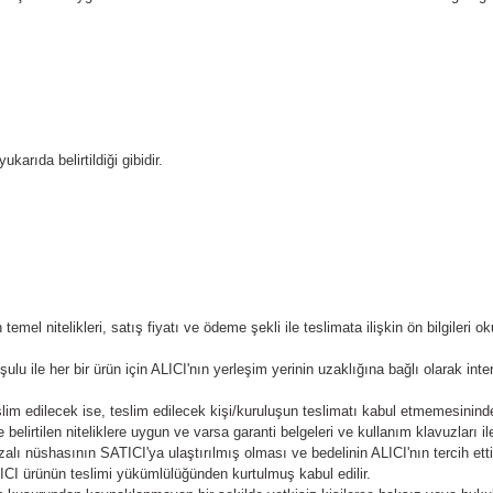
karıda belirtildiği gibidir.
mel nitelikleri, satış fiyatı ve ödeme şekli ile teslimata ilişkin ön bilgileri o
ile her bir ürün için ALICI'nın yerleşim yerinin uzaklığına bağlı olarak inter
slim edilecek ise, teslim edilecek kişi/kuruluşun teslimatı kabul etmemesini
elirtilen niteliklere uygun ve varsa garanti belgeleri ve kullanım klavuzları i
ı nüshasının SATICI'ya ulaştırılmış olması ve bedelinin ALICI'nın tercih etti
TICI ürünün teslimi yükümlülüğünden kurtulmuş kabul edilir.