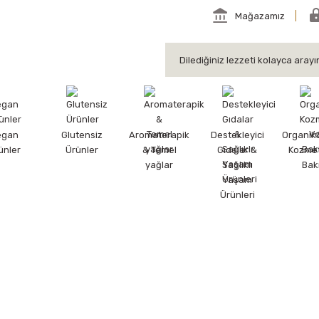
Mağazamız
egan
Glutensiz
Aromaterapik
Destekleyici
Organik
ünler
Ürünler
& Temel
Gıdalar &
Kozmet
yağlar
Sağlıklı
Bak
Yaşam
Ürünleri