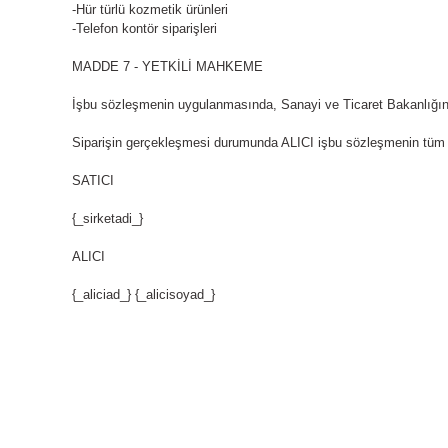
-Hür türlü kozmetik ürünleri
-Telefon kontör siparişleri
MADDE 7 - YETKİLİ MAHKEME
İşbu sözleşmenin uygulanmasında, Sanayi ve Ticaret Bakanlığınca 
Siparişin gerçekleşmesi durumunda ALICI işbu sözleşmenin tüm ko
SATICI
{_sirketadi_}
ALICI
{_aliciad_} {_alicisoyad_}
Nuh'un Ambarı