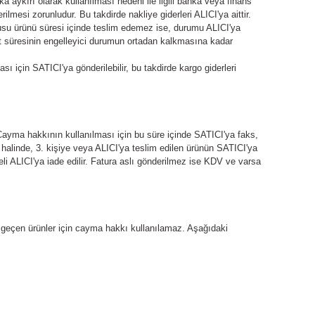
 aykırı olarak kullanılması nedeni ile ilgili banka veya finans
esi zorunludur. Bu takdirde nakliye giderleri ALICI'ya aittir.
usu ürünü süresi içinde teslim edemez ise, durumu ALICI'ya
mat süresinin engelleyici durumun ortadan kalkmasına kadar
sı için SATICI'ya gönderilebilir, bu takdirde kargo giderleri
Cayma hakkının kullanılması için bu süre içinde SATICI'ya faks,
halinde, 3. kişiye veya ALICI'ya teslim edilen ürünün SATICI'ya
deli ALICI'ya iade edilir. Fatura aslı gönderilmez ise KDV ve varsa
ihi geçen ürünler için cayma hakkı kullanılamaz. Aşağıdaki