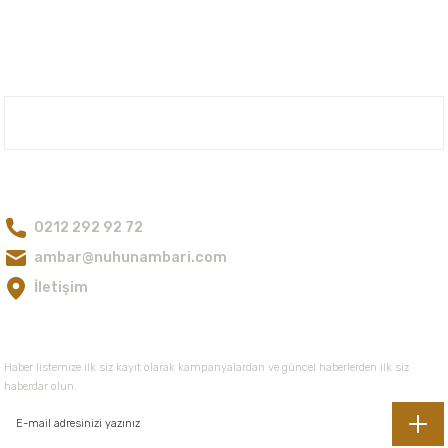
iletebilirsiniz.
Görüş ve önerileriniz için teşekkür ederiz.
Ürün resmi kalitesiz, bozuk veya görüntülenemiyor.
Ürün açıklamasında eksik bilgiler bulunuyor.
Nuh'un Ambarı
Ürün bilgilerinde hatalar bulunuyor.
Ürün fiyatı diğer sitelerden daha pahalı.
Bize Ulaşın
Bu ürüne benzer farklı alternatifler olmalı.
0212 292 92 72
ambar@nuhunambari.com
İletişim
Gönder
E-Bültene Kayıt Olun
Haber listemize ilk siz kayıt olarak kampanyalardan ve güncel haberlerden ilk siz
haberdar olun.