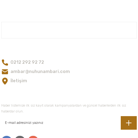
669,00 TL
168,00 TL
Ürün bilgilerinde hatalar bulunuyor.
Nuka Defne Esencia
Nuka Defne Esencia
Ürün fiyatı diğer sitelerden daha pahalı.
Karite Yağı Organik 30 ml
Günlük Hindistan Yağı Geleneksel 5 ml
Bu ürüne benzer farklı alternatifler olmalı.
Nuh'un Ambarı
270,00 TL
257,00 TL
Bize Ulaşın
0212 292 92 72
Gönder
ambar@nuhunambari.com
İletişim
E-Bültene Kayıt Olun
Haber listemize ilk siz kayıt olarak kampanyalardan ve güncel haberlerden ilk siz
haberdar olun.