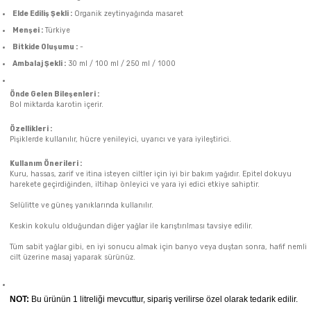
Elde Ediliş Şekli :
Organik zeytinyağında masaret
Menşei :
Türkiye
Bitkide Oluşumu :
-
Ambalaj Şekli :
30 ml / 100 ml / 250 ml / 1000
Önde Gelen Bileşenleri :
Bol miktarda karotin içerir.
Özellikleri :
Pişiklerde kullanılır, hücre yenileyici, uyarıcı ve yara iyileştirici.
Kullanım Önerileri :
Kuru, hassas, zarif ve itina isteyen ciltler için iyi bir bakım yağıdır. Epitel dokuyu
harekete geçirdiğinden, iltihap önleyici ve yara iyi edici etkiye sahiptir.
Selülitte ve güneş yanıklarında kullanılır.
Keskin kokulu olduğundan diğer yağlar ile karıştırılması tavsiye edilir.
Tüm sabit yağlar gibi, en iyi sonucu almak için banyo veya duştan sonra, hafif nemli
cilt üzerine masaj yaparak sürünüz.
NOT:
Bu ürünün 1 litreliği mevcuttur, sipariş verilirse özel olarak tedarik edilir.