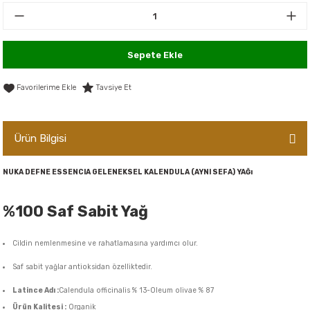
er,Soslar ve Konserveler
-Kadınlara Özel Bakım
dırıcılar
-Bebek ve Çocuk Bakımı
Sepete Ekle
ekler
-Erkeklere Özel Bakım
Tavsiye Et
ve Tahıl Ezmeleri
- Hipoalerjenik Bakım Ürünleri
Ürün Bilgisi
 Çikolata
-Sabunlar
NUKA DEFNE ESSENCIA GELENEKSEL KALENDULA (AYNI SEFA) YAĞı
Reçel ve Ezmeler
%100 Saf Sabit Yağ
Cildin nemlenmesine ve rahatlamasına yardımcı olur.
Saf sabit yağlar antioksidan özelliktedir.
Latince Adı :
Calendula officinalis % 13-Oleum olivae % 87
Ürün Kalitesi :
Organik