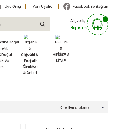
Üye Girişi
Yeni Üyelik
Facebook ile Bağlan
Alışveriş
Sepetim
&Doğal
Organik &
HEDİYE &
ik Ve
Doğal
KİTAP
ım
Temizlik
Ürünleri