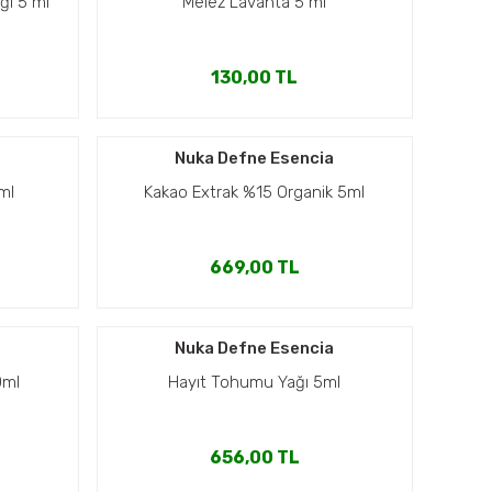
ğı 5 ml
Melez Lavanta 5 ml
130,00 TL
a
Nuka Defne Esencia
ml
Kakao Extrak %15 Organik 5ml
669,00 TL
a
Nuka Defne Esencia
0ml
Hayıt Tohumu Yağı 5ml
656,00 TL