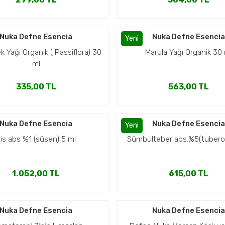
Nuka Defne Esencia
Nuka Defne Esenci
Yeni
ek Yağı Organik ( Passiflora) 30
Marula Yağı Organik 30
ml
335,00 TL
563,00 TL
Nuka Defne Esencia
Nuka Defne Esenci
Yeni
ris abs %1 (süsen) 5 ml
Sümbülteber abs.%5(tubero
1.052,00 TL
615,00 TL
Nuka Defne Esencia
Nuka Defne Esenci