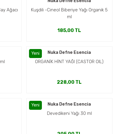
a
Nuka Defne Esencia
Çay Ağacı
Kuşdili -Cineol Biberiye Yağı Organik 5
ml
185,00 TL
a
Nuka Defne Esencia
Yeni
 ml
ORGANİK HİNT YAĞI (CASTOR OIL)
228,00 TL
a
Nuka Defne Esencia
Yeni
Devedikeni Yağı 30 ml
205,00 TL