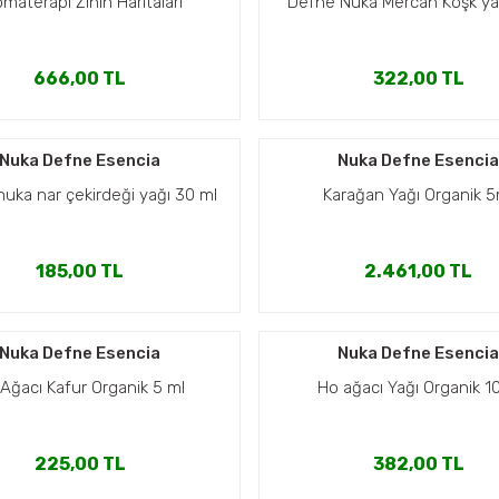
materapi Zihin Haritaları
Defne Nuka Mercan Köşk ya
666,00 TL
322,00 TL
Nuka Defne Esencia
Nuka Defne Esenci
uka nar çekirdeği yağı 30 ml
Karağan Yağı Organik 5
185,00 TL
2.461,00 TL
Nuka Defne Esencia
Nuka Defne Esenci
Ağacı Kafur Organik 5 ml
Ho ağacı Yağı Organik 1
225,00 TL
382,00 TL