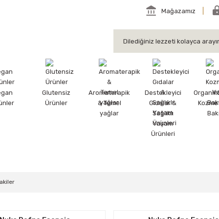
Mağazamız
egan
Glutensiz
Aromaterapik
Destekleyici
Organik
ünler
Ürünler
& Temel
Gıdalar &
Kozmet
yağlar
Sağlıklı
Bak
Yaşam
Ürünleri
akiler