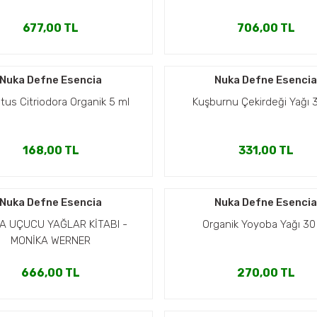
677,00 TL
706,00 TL
Nuka Defne Esencia
Nuka Defne Esenci
ptus Citriodora Organik 5 ml
Kuşburnu Çekirdeği Yağı 
168,00 TL
331,00 TL
Nuka Defne Esencia
Nuka Defne Esenci
A UÇUCU YAĞLAR KİTABI -
Organik Yoyoba Yağı 30
MONİKA WERNER
666,00 TL
270,00 TL