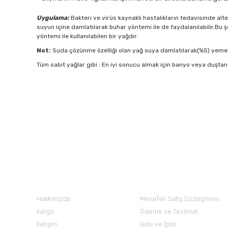
Uygulama:
Bakteri ve virüs kaynaklı hastalıkların tedavisinde alte
suyun içine damlatılarak buhar yöntemi ile de faydalanılabilir.Bu şe
yöntemi ile kullanılabilen bir yağdır.
Not:
Suda çözünme özelliği olan yağ suya damlatılarak(%5) yemekler
Tüm sabit yağlar gibi : En iyi sonucu almak için banyo veya duştan
Bu ürünün fiyat bilgisi, resim, ürün açıklamalarında ve diğer 
Görüş ve önerileriniz için teşekkür ederiz.
Ürün resmi kalitesiz, bozuk veya görüntülenemiyor.
Nuh'un Ambarı
Ürün açıklamasında eksik bilgiler bulunuyor.
Ürün bilgilerinde hatalar bulunuyor.
Hakkımızda
Mesafeli Satış Sözleşmesi
Ürün fiyatı diğer sitelerden daha pahalı.
Kargo
Ödeme ve Teslimat
Bu ürüne benzer farklı alternatifler olmalı.
İletişim
İade ve İptal