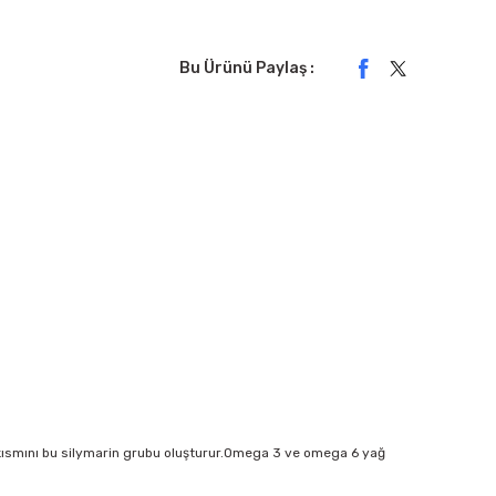
Bu Ürünü Paylaş :
uk kısmını bu silymarin grubu oluşturur.Omega 3 ve omega 6 yağ