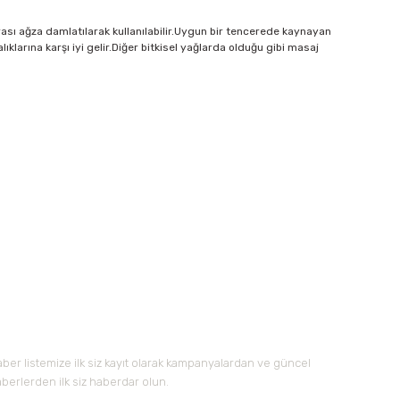
sonrası ağza damlatılarak kullanılabilir.Uygun bir tencerede kaynayan
klarına karşı iyi gelir.Diğer bitkisel yağlarda olduğu gibi masaj
 iletebilirsiniz.
-Bültene Kayıt Olun
ber listemize ilk siz kayıt olarak kampanyalardan ve güncel
berlerden ilk siz haberdar olun.