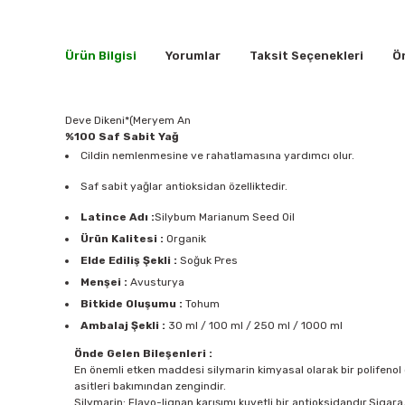
Ürün Bilgisi
Yorumlar
Taksit Seçenekleri
Ön
Deve Dikeni*(Meryem An
%100 Saf Sabit Yağ
Cildin nemlenmesine ve rahatlamasına yardımcı olur.
Saf sabit yağlar antioksidan özelliktedir.
Latince Adı :
Silybum Marianum Seed Oil
Ürün Kalitesi :
Organik
Elde Ediliş Şekli :
Soğuk Pres
Menşei :
Avusturya
Bitkide Oluşumu :
Tohum
Ambalaj Şekli :
30 ml / 100 ml / 250 ml / 1000 ml
Önde Gelen Bileşenleri :
En önemli etken maddesi silymarin kimyasal olarak bir polifenol 
asitleri bakımından zengindir.
Silymarin: Flavo-lignan karışımı kuvetli bir antioksidandır.Sigara, 