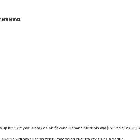
erileriniz
olup bitki kimyası olarak da bir flavono-lignandır.Bitkinin aşağı yukarı % 2,5 l
alkol ve kirli hava ileolan zehirli maddeleri vücutta etkisiz hala getirir.