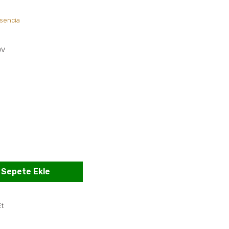
sencia
DV
Sepete Ekle
Et