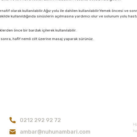
rnatif olarak kullanılabilir.Ağız yolu ile dahilen kullanılabilir.Yemek öncesi ve 
kilde kullanıldığında sinüslerin açılmasına yardımcı olur ve solunum yolu hastalı
den önce bir bardak içilerek kullanılabilir.
 sonra, hafif nemli cilt üzerine masaj yaparak sürünüz.
konularda yetersiz gördüğünüz noktaları öneri formunu kullanarak tarafımıza
Bu ürüne ilk yorumu siz yapın!
Bize Ulaşın
E
Yorum Yaz
0212 292 92 72
Ha
ambar@nuhunambari.com
ha