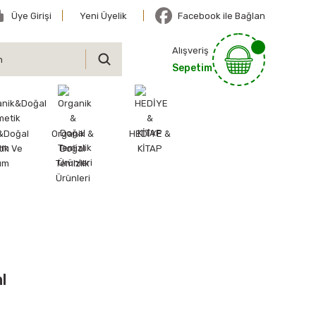
Üye Girişi
Yeni Üyelik
Facebook ile Bağlan
Alışveriş
Sepetim
&Doğal
Organik &
HEDİYE &
ik Ve
Doğal
KİTAP
ım
Temizlik
Ürünleri
l