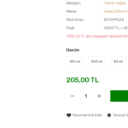
Kategori
Temel Yağlar
Marka
Nuka Defne E
Stok Kodu
BCGHPSZ4
Fiyat
202,97 TL + K
*205,00 TL den başlayan taksitlerle!!
Hacim
100 ml
250 ml
30 ml
205,00 TL
Tavsiye 