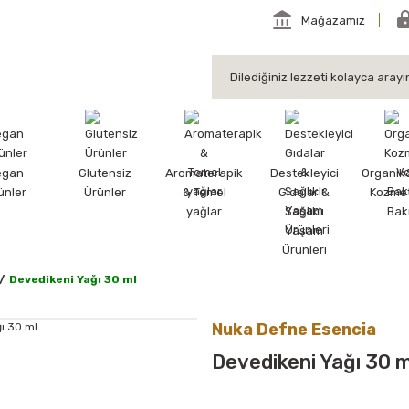
Mağazamız
egan
Glutensiz
Aromaterapik
Destekleyici
Organik
ünler
Ürünler
& Temel
Gıdalar &
Kozmet
yağlar
Sağlıklı
Bak
Yaşam
Ürünleri
Devedikeni Yağı 30 ml
Nuka Defne Esencia
Devedikeni Yağı 30 m