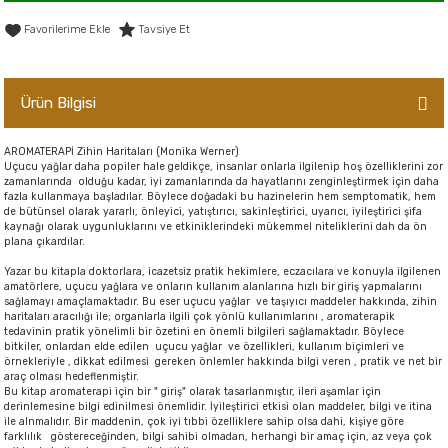
er,Soslar ve Konserveler
-Kadınlara Özel Bakım
Tavsiye Et
dırıcılar
-Bebek ve Çocuk Bakımı
Ürün Bilgisi
ekler
-Erkeklere Özel Bakım
AROMATERAPİ Zihin Haritaları (Monika Werner)
Uçucu yağlar daha popiler hale geldikçe, insanlar onlarla ilgilenip hoş özelliklerini zor
ve Tahıl Ezmeleri
- Hipoalerjenik Bakım Ürünleri
zamanlarında olduğu kadar, iyi zamanlarında da hayatlarını zenginleştirmek için daha
fazla kullanmaya başladılar. Böylece doğadaki bu hazinelerin hem semptomatik, hem
de bütünsel olarak yararlı, önleyici, yatıştırıcı, sakinleştirici, uyarıcı, iyileştirici şifa
 Çikolata
-Sabunlar
kaynağı olarak uygunluklarını ve etkiniklerindeki mükemmel niteliklerini dah da ön
plana çıkardılar.
Reçel ve Ezmeler
Yazar bu kitapla doktorlara, icazetsiz pratik hekimlere, eczacılara ve konuyla ilgilenen
amatörlere, uçucu yağlara ve onların kullanım alanlarına hızlı bir giriş yapmalarını
sağlamayı amaçlamaktadır. Bu eser uçucu yağlar ve taşıyıcı maddeler hakkında, zihin
haritaları aracılığı ile; organlarla ilgili çok yönlü kullanımlarını , aromaterapik
tedavinin pratik yönelimli bir özetini en önemli bilgileri sağlamaktadır. Böylece
bitkiler, onlardan elde edilen uçucu yağlar ve özellikleri, kullanım biçimleri ve
örnekleriyle , dikkat edilmesi gereken önlemler hakkında bilgi veren , pratik ve net bir
araç olması hedeflenmiştir.
Bu kitap aromaterapi için bir " giriş" olarak tasarlanmıştır, ileri aşamlar için
derinlemesine bilgi edinilmesi önemlidir. İyileştirici etkisi olan maddeler, bilgi ve itina
ile alnmalıdır. Bir maddenin, çok iyi tıbbi özelliklere sahip olsa dahi, kişiye göre
farklılık göstereceğinden, bilgi sahibi olmadan, herhangi bir amaç için, az veya çok