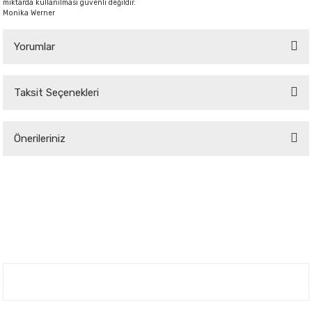
miktarda kullanılması güvenli değildir.
Monika Werner
Yorumlar
Taksit Seçenekleri
Bu ürüne ilk yorumu siz yapın!
Önerileriniz
Yorum Yaz
Bu ürünün fiyat bilgisi, resim, ürün açıklamalarında ve diğer konularda
yetersiz gördüğünüz noktaları öneri formunu kullanarak tarafımıza
iletebilirsiniz.
Görüş ve önerileriniz için teşekkür ederiz.
Ürün resmi kalitesiz, bozuk veya görüntülenemiyor.
Ürün açıklamasında eksik bilgiler bulunuyor.
Nuh'un Ambarı
Ürün bilgilerinde hatalar bulunuyor.
Ürün fiyatı diğer sitelerden daha pahalı.