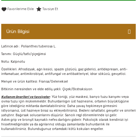
er,Soslar ve Konserveler
-Kadınlara Özel Bakım
Tavsiye Et
dırıcılar
-Bebek ve Çocuk Bakımı
Ürün Bilgisi
ekler
-Erkeklere Özel Bakım
Latince adı : Polianthes tuberosa L.
ve Tahıl Ezmeleri
- Hipoalerjenik Bakım Ürünleri
Tanımı: Güçlü/tatlı/çiçeğimsi
Notu: Kalpnotu
 Çikolata
-Sabunlar
Özellikleri: Afrodizyak, ağrı kesici, spazm çözücü, gaz giderici, antidepresan, anti-
inflamatuar, antimikrobiyal, antifungal ve antibakteriyel, idrar sökücü, gevşetici.
Menşei ve ürün kalitesi: Fransa/Geleneksel
Reçel ve Ezmeler
Bitkinin neresinden ve elde ediliş şekli: Çiçek/Ekstraksiyon
Kullanım önerileri ve tavsiyeler
:
Yüz toniği, yüz maskesi, banyo tuzu karışımı veya
ovma tuzu için mükemmeldir. Buhurdanlığın üst haznesine, ortamın büyüklüğüne
göre istediğiniz miktarda damlatabilirsiniz. Daha yavaş tepkimeye girmesini
istiyorsanız, üst hazneye biraz su ekleyebilirsiniz. Bedeni rahatlatır, gevşetir ve sinirleri
yatıştırır. Bağırsak solucanlarını düşürür. Sancılı regl dönemlerinde iyi gelir.
Astım grip ve bronşit kaynaklı nefes darlığını giderir. Psikolojik olarak kendinizi iyi
hissetmediğinizde ya da ağrılarınız olduğu zamanlarda buhurdanlık ile
kullanabilirsiniz. Bulunduğunuz ortamdaki kötü kokuları engeller.