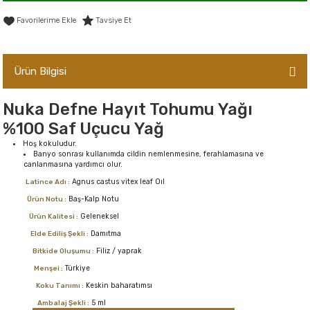
er,Soslar ve Konserveler
-Kadınlara Özel Bakım
Tavsiye Et
dırıcılar
-Bebek ve Çocuk Bakımı
Ürün Bilgisi
ekler
-Erkeklere Özel Bakım
Nuka Defne Hayıt Tohumu Yağı
ve Tahıl Ezmeleri
- Hipoalerjenik Bakım Ürünleri
%100 Saf Uçucu Yağ
Hoş kokuludur.
 Çikolata
-Sabunlar
Banyo sonrası kullanımda cildin nemlenmesine, ferahlamasına ve
canlanmasına yardımcı olur.
Agnus castus vitex leaf Oıl
Latince Adı :
Reçel ve Ezmeler
Baş-Kalp Notu
Ürün Notu :
Geleneksel
Ürün Kalitesi :
Damıtma
Elde Ediliş Şekli :
Filiz / yaprak
Bitkide Oluşumu :
Türkiye
Menşei :
Keskin baharatımsı
Koku Tanımı :
5 ml
Ambalaj Şekli :