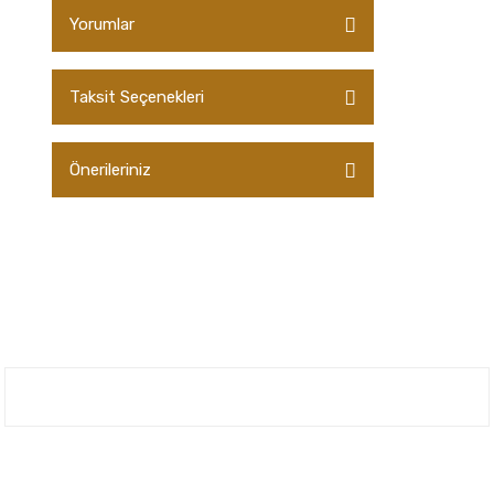
Yorumlar
Taksit Seçenekleri
Bu ürüne ilk yorumu siz yapın!
Önerileriniz
Yorum Yaz
Bu ürünün fiyat bilgisi, resim, ürün
açıklamalarında ve diğer konularda yetersiz
gördüğünüz noktaları öneri formunu
kullanarak tarafımıza iletebilirsiniz.
Görüş ve önerileriniz için teşekkür ederiz.
Ürün resmi kalitesiz, bozuk veya
görüntülenemiyor.
Nuh'un Ambarı
Ürün açıklamasında eksik bilgiler bulunuyor.
Ürün bilgilerinde hatalar bulunuyor.
Bize Ulaşın
Ürün fiyatı diğer sitelerden daha pahalı.