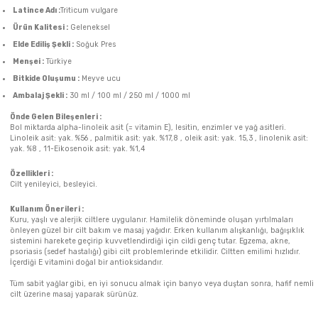
Latince Adı :
Triticum vulgare
Ürün Kalitesi :
Geleneksel
Elde Ediliş Şekli :
Soğuk Pres
Menşei :
Türkiye
Bitkide Oluşumu :
Meyve ucu
Ambalaj Şekli :
30 ml / 100 ml / 250 ml / 1000 ml
Önde Gelen Bileşenleri :
Bol miktarda alpha-linoleik asit (= vitamin E), lesitin, enzimler ve yağ asitleri.
Linoleik asit: yak. %56 , palmitik asit: yak. %17,8 , oleik asit: yak. 15,3 , linolenik asit:
yak. %8 , 11-Eikosenoik asit: yak. %1,4
Özellikleri :
Cilt yenileyici, besleyici.
Kullanım Önerileri :
Kuru, yaşlı ve alerjik ciltlere uygulanır. Hamilelik döneminde oluşan yırtılmaları
önleyen güzel bir cilt bakım ve masaj yağıdır. Erken kullanım alışkanlığı, bağışıklık
sistemini harekete geçirip kuvvetlendirdiği için cildi genç tutar. Egzema, akne,
psoriasis (sedef hastalığı) gibi cilt problemlerinde etkilidir. Ciltten emilimi hızlıdır.
İçerdiği E vitamini doğal bir antioksidandır.
Tüm sabit yağlar gibi, en iyi sonucu almak için banyo veya duştan sonra, hafif nemli
cilt üzerine masaj yaparak sürünüz.