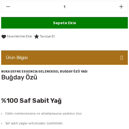
er,Soslar ve Konserveler
-Kadınlara Özel Bakım
dırıcılar
-Bebek ve Çocuk Bakımı
Sepete Ekle
ekler
-Erkeklere Özel Bakım
Tavsiye Et
ve Tahıl Ezmeleri
- Hipoalerjenik Bakım Ürünleri
Ürün Bilgisi
 Çikolata
-Sabunlar
NUKA DEFNE ESSENCIA GELENEKSEL BUĞDAY ÖZÜ YAĞI
Buğday Özü
Reçel ve Ezmeler
%100 Saf Sabit Yağ
Cildin nemlenmesine ve rahatlamasına yardımcı olur.
Saf sabit yağlar antioksidan özelliktedir.