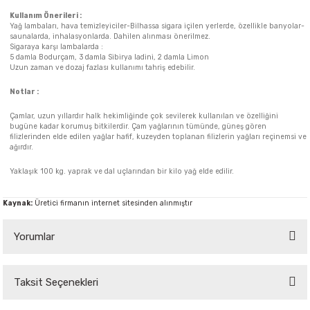
Kullanım Önerileri :
Yağ lambaları, hava temizleyiciler-Bilhassa sigara içilen yerlerde, özellikle banyolar-
saunalarda, inhalasyonlarda. Dahilen alınması önerilmez.
Sigaraya karşı lambalarda :
5 damla Bodurçam, 3 damla Sibirya ladini, 2 damla Limon
Uzun zaman ve dozaj fazlası kullanımı tahriş edebilir.
Notlar :
Çamlar, uzun yıllardır halk hekimliğinde çok sevilerek kullanılan ve özelliğini
bugüne kadar korumuş bitkilerdir. Çam yağlarının tümünde, güneş gören
filizlerinden elde edilen yağlar hafif, kuzeyden toplanan filizlerin yağları reçinemsi ve
ağırdır.
Yaklaşık 100 kg. yaprak ve dal uçlarından bir kilo yağ elde edilir.
Kaynak:
Üretici firmanın internet sitesinden alınmıştır
Yorumlar
Taksit Seçenekleri
Bu ürüne ilk yorumu siz yapın!