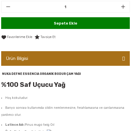
er,Soslar ve Konserveler
-Kadınlara Özel Bakım
dırıcılar
-Bebek ve Çocuk Bakımı
Sepete Ekle
ekler
-Erkeklere Özel Bakım
Tavsiye Et
ve Tahıl Ezmeleri
- Hipoalerjenik Bakım Ürünleri
Ürün Bilgisi
 Çikolata
-Sabunlar
NUKA DEFNE ESSENCIA ORGANİK BODUR ÇAM YAĞI
Reçel ve Ezmeler
%100 Saf Uçucu Yağ
Hoş kokuludur.
Banyo sonrası kullanımda cildin nemlenmesine, ferahlamasına ve canlanmasına
yardımcı olur.
Latince Adı :
Pinus mugo twig Oıl