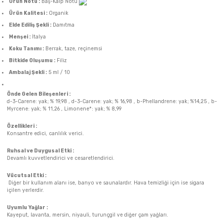
Ürün Notu :
Baş-Kalp Notu
Ürün Kalitesi :
Organik
Elde Ediliş Şekli :
Damıtma
Menşei :
İtalya
Koku Tanımı :
Berrak, taze, reçinemsi
Bitkide Oluşumu :
Filiz
Ambalaj Şekli :
5 ml / 10
Önde Gelen Bileşenleri :
d-3-Carene: yak; % 19,98 , d-3-Carene: yak; % 16,98 , b-Phellandrene: yak; %14,25 , b-
Myrcene: yak; % 11,26 , Limonene*: yak; % 8,99
Özellikleri :
Konsantre edici, canlılık verici.
Ruhsal ve Duygusal Etki :
Devamlı kuvvetlendirici ve cesaretlendirici.
Vücutsal Etki :
Diğer bir kullanım alanı ise, banyo ve saunalardır. Hava temizliği için ise sigara
içilen yerlerdir.
Uyumlu Yağlar :
Kayeput, lavanta, mersin, niyauli, turunçgil ve diğer çam yağları.