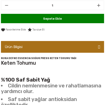
er,Soslar ve Konserveler
-Kadınlara Özel Bakım
dırıcılar
-Bebek ve Çocuk Bakımı
Sepete Ekle
ekler
-Erkeklere Özel Bakım
Tavsiye Et
ve Tahıl Ezmeleri
- Hipoalerjenik Bakım Ürünleri
Ürün Bilgisi
 Çikolata
-Sabunlar
NUKA DEFNE ESSENCIA SOĞUK PRESS KETEN TOHUMU YAĞI
Keten Tohumu
Reçel ve Ezmeler
%100 Saf Sabit Yağ
Cildin nemlenmesine ve rahatlamasına
yardımcı olur.
Saf sabit yağlar antioksidan
özelliktedir.