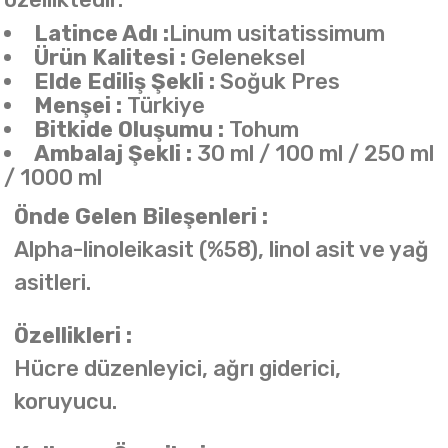
Latince Adı :
Linum usitatissimum
Ürün Kalitesi :
Geleneksel
Elde Ediliş Şekli :
Soğuk Pres
Menşei :
Türkiye
Bitkide Oluşumu :
Tohum
Ambalaj Şekli :
30 ml / 100 ml / 250 ml
/ 1000 ml
Önde Gelen Bileşenleri :
Alpha-linoleikasit (%58), linol asit ve yağ
asitleri.
Özellikleri :
Hücre düzenleyici, ağrı giderici,
koruyucu.