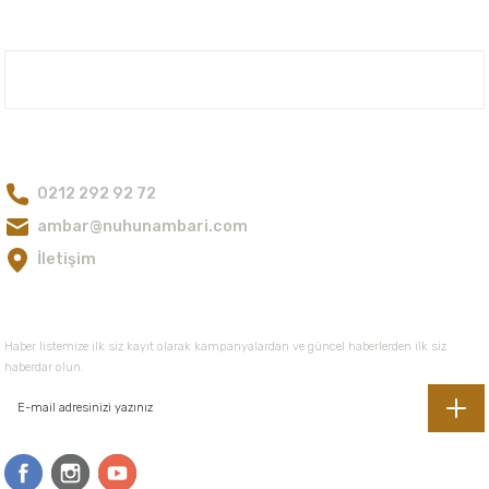
Ürün bilgilerinde hatalar bulunuyor.
Ürün fiyatı diğer sitelerden daha pahalı.
Bu ürüne benzer farklı alternatifler olmalı.
Nuh'un Ambarı
Bize Ulaşın
0212 292 92 72
Gönder
ambar@nuhunambari.com
İletişim
E-Bültene Kayıt Olun
Haber listemize ilk siz kayıt olarak kampanyalardan ve güncel haberlerden ilk siz
haberdar olun.