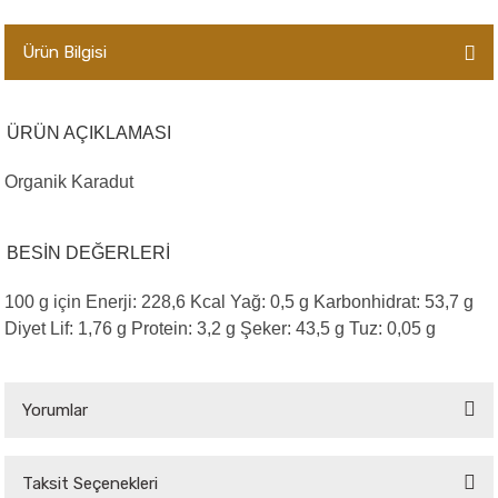
er,Soslar ve Konserveler
-Kadınlara Özel Bakım
Ürün Bilgisi
dırıcılar
-Bebek ve Çocuk Bakımı
ÜRÜN AÇIKLAMASI
ekler
-Erkeklere Özel Bakım
Organik Karadut
ve Tahıl Ezmeleri
- Hipoalerjenik Bakım Ürünleri
 Çikolata
-Sabunlar
BESİN DEĞERLERİ
Reçel ve Ezmeler
100 g için Enerji: 228,6 Kcal Yağ: 0,5 g Karbonhidrat: 53,7 g
Diyet Lif: 1,76 g Protein: 3,2 g Şeker: 43,5 g Tuz: 0,05 g
Yorumlar
Taksit Seçenekleri