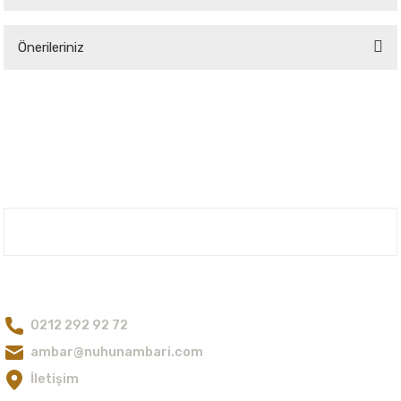
Bu ürüne ilk yorumu siz yapın!
Önerileriniz
Yorum Yaz
Bu ürünün fiyat bilgisi, resim, ürün açıklamalarında ve diğer konularda
yetersiz gördüğünüz noktaları öneri formunu kullanarak tarafımıza
iletebilirsiniz.
Görüş ve önerileriniz için teşekkür ederiz.
Ürün resmi kalitesiz, bozuk veya görüntülenemiyor.
Ürün açıklamasında eksik bilgiler bulunuyor.
Nuh'un Ambarı
Ürün bilgilerinde hatalar bulunuyor.
Ürün fiyatı diğer sitelerden daha pahalı.
Bize Ulaşın
Bu ürüne benzer farklı alternatifler olmalı.
0212 292 92 72
ambar@nuhunambari.com
İletişim