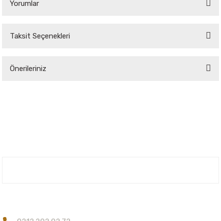
Yorumlar
Taksit Seçenekleri
Bu ürüne ilk yorumu siz yapın!
Önerileriniz
Yorum Yaz
Bu ürünün fiyat bilgisi, resim, ürün açıklamalarında ve diğer konularda
yetersiz gördüğünüz noktaları öneri formunu kullanarak tarafımıza
iletebilirsiniz.
Görüş ve önerileriniz için teşekkür ederiz.
Ürün resmi kalitesiz, bozuk veya görüntülenemiyor.
Ürün açıklamasında eksik bilgiler bulunuyor.
Nuh'un Ambarı
Ürün bilgilerinde hatalar bulunuyor.
Ürün fiyatı diğer sitelerden daha pahalı.
Bize Ulaşın
Bu ürüne benzer farklı alternatifler olmalı.