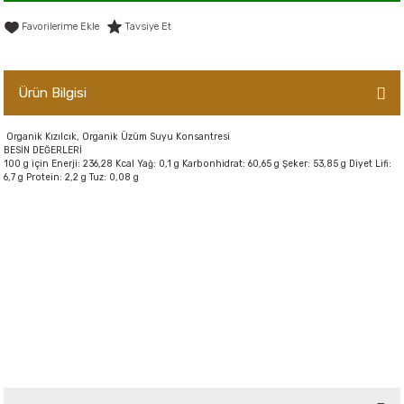
er,Soslar ve Konserveler
-Kadınlara Özel Bakım
Tavsiye Et
dırıcılar
-Bebek ve Çocuk Bakımı
Ürün Bilgisi
ekler
-Erkeklere Özel Bakım
Organik Kızılcık, Organik Üzüm Suyu Konsantresi
BESİN DEĞERLERİ
ve Tahıl Ezmeleri
- Hipoalerjenik Bakım Ürünleri
100 g için Enerji: 236,28 Kcal Yağ: 0,1 g Karbonhidrat: 60,65 g Şeker: 53,85 g Diyet Lifi:
6,7 g Protein: 2,2 g Tuz: 0,08 g
 Çikolata
-Sabunlar
Reçel ve Ezmeler