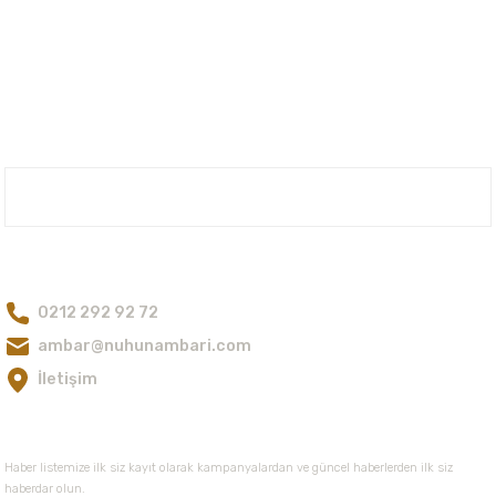
Bu ürünün fiyat bilgisi, resim, ürün açıklamalarında ve diğer konularda
yetersiz gördüğünüz noktaları öneri formunu kullanarak tarafımıza
iletebilirsiniz.
Görüş ve önerileriniz için teşekkür ederiz.
Ürün resmi kalitesiz, bozuk veya görüntülenemiyor.
Ürün açıklamasında eksik bilgiler bulunuyor.
Nuh'un Ambarı
Ürün bilgilerinde hatalar bulunuyor.
Ürün fiyatı diğer sitelerden daha pahalı.
Bize Ulaşın
Bu ürüne benzer farklı alternatifler olmalı.
0212 292 92 72
ambar@nuhunambari.com
İletişim
Gönder
E-Bültene Kayıt Olun
Haber listemize ilk siz kayıt olarak kampanyalardan ve güncel haberlerden ilk siz
haberdar olun.