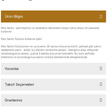
er,Soslar ve Konserveler
-Kadınlara Özel Bakım
Ürün Bilgisi
dırıcılar
-Bebek ve Çocuk Bakımı
Palo Santo sakinleştirici ve rahatlatıcı etkisinden dolayı tütsü amacı ile yakılarak
ekler
-Erkeklere Özel Bakım
kullanılır.
Palo Santo Tütsüsü Kullanım Şekli
ve Tahıl Ezmeleri
- Hipoalerjenik Bakım Ürünleri
Palo Santo tütsüsünün en uç kısmını 30 saniye boyunca kibrit, çakmak gibi yakıcı
maddelerle yakın. Şimdi, bu alevleri söndürme zamanı. Yaktığınız ateşi üfleyerek
 Çikolata
-Sabunlar
söndürdüğünüz zaman, çubuk 2 dakika boyunca tütecektir. Bu süre zarfında
bedeniniz ve bulunduğunuz alanın enerjisi temizlenerek dengelenecek.
Reçel ve Ezmeler
Yorumlar
Taksit Seçenekleri
Bu ürüne ilk yorumu siz yapın!
Önerileriniz
Yorum Yaz