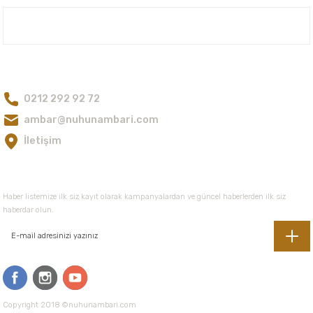
Ürün açıklamasında eksik bilgiler bulunuyor.
Nuh'un Ambarı
Ürün bilgilerinde hatalar bulunuyor.
Ürün fiyatı diğer sitelerden daha pahalı.
Bize Ulaşın
Bu ürüne benzer farklı alternatifler olmalı.
0212 292 92 72
ambar@nuhunambari.com
İletişim
Gönder
E-Bültene Kayıt Olun
Haber listemize ilk siz kayıt olarak kampanyalardan ve güncel haberlerden ilk siz
haberdar olun.
Copyright 2018 ©nuhunambari.com