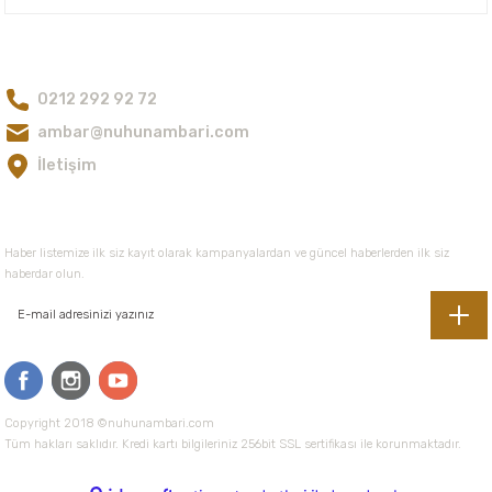
80,00 TL
Bize Ulaşın
0212 292 92 72
Gönder
ambar@nuhunambari.com
İletişim
E-Bültene Kayıt Olun
Haber listemize ilk siz kayıt olarak kampanyalardan ve güncel haberlerden ilk siz
haberdar olun.
Copyright 2018 ©nuhunambari.com
Tüm hakları saklıdır. Kredi kartı bilgileriniz 256bit SSL sertifikası ile korunmaktadır.