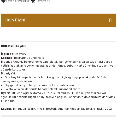
Tavsiye Et
er,Soslar ve Konserveler
-Kadınlara Özel Bakım
dırıcılar
-Bebek ve Çocuk Bakımı
Ürün Bilgisi
ekler
-Erkeklere Özel Bakım
ve Tahıl Ezmeleri
- Hipoalerjenik Bakım Ürünleri
BİBERİYE (Kuşdili)
İngilizce:
Rosmary
 Çikolata
-Sabunlar
Latince:
Rosmarinus Officinalis
Biberiye Akdeniz bölgesinde yabani olarak, bahçe ve parklarda da süs bitkisi olarak
yetişir. Yapraklar, çiçeklenme aşamasından önce, Şubat- Mart döneminde toplanır ve
gölgede kurutulur.
Reçel ve Ezmeler
Biberiye'yi;
Orta boy bir kupa içine bir tatlı kaşığı hatmi çiçeği koyup sıcak suda 5-10 dk
demleyerek içebilirsiniz.
Çay gibi demleyip banyo suyunuza karıştırabilirsiniz.
Salata ve yemeklerinizde baharat olarak kullanabilirsiniz.
Uyarı!
Bitkilerin aşırı miktarda ve uzun süreli/düzenli kullanımı yan etkilere yol
açabilir. Bu nedenle hiçbir bitkiyi tedavi amaçlı kullanmayınız, doktorunuza danışarak
kullanınız.
Kaynak:
Bir Yudum Sağlık, Niyazi Eröztürk, Anahtar Kitaplar Yayınevi, 6. Baskı, 2002.