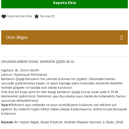
Sepete Ekle
er,Soslar ve Konserveler
-Kadınlara Özel Bakım
Tavsiye Et
dırıcılar
-Bebek ve Çocuk Bakımı
ekler
-Erkeklere Özel Bakım
Ürün Bilgisi
ve Tahıl Ezmeleri
- Hipoalerjenik Bakım Ürünleri
ORGAGEN AMBARI DOĞAL KANTARON ÇİÇEĞİ 40 Gr.
 Çikolata
-Sabunlar
İngilizce: St. John's Worth
Latince: Hypericum Perforatum
Reçel ve Ezmeler
Kantaron Çiçeği dünyanın her yerinde bulunan bir çiçektir. Ülkemizde haziran
sonunda çiçeklenmeye başlar ve sapın toprağa yakın kısmından kesilerek demetler
halinde gölgede ve havada asılı olarak kurutulur.
Orta boy bir kupa içine bir tatlı kaşığı kantaron çiçeği koyup sıcak suda 5-10 dk
demleyerek içebilirsiniz. Demlenen çayı dış yıkama suyu olarak da kullanabilir, banyo
suyunuza ekleyebilirsiniz.
Uyarı!
Bitkilerin aşırı miktarda ve uzun süreli/düzenli kullanımı yan etkilere yol
açabilir. Bu nedenle hiçbir bitkiyi tedavi amaçlı kullanmayınız, doktorunuza danışarak
kullanınız.
Kaynak:
Bir Yudum Sağlık, Niyazi Eröztürk, Anahtar Kitaplar Yayınevi, 6. Baskı, 2002.