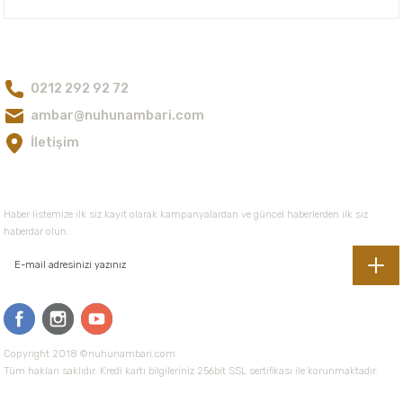
600,00 TL
Bize Ulaşın
0212 292 92 72
Gönder
ambar@nuhunambari.com
İletişim
E-Bültene Kayıt Olun
Haber listemize ilk siz kayıt olarak kampanyalardan ve güncel haberlerden ilk siz
haberdar olun.
Copyright 2018 ©nuhunambari.com
Tüm hakları saklıdır. Kredi kartı bilgileriniz 256bit SSL sertifikası ile korunmaktadır.