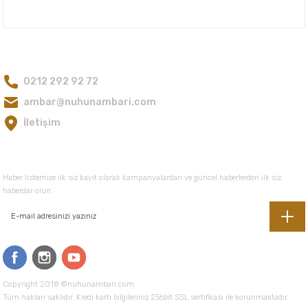
Nuh'un Ambarı
Ürün bilgilerinde hatalar bulunuyor.
Ürün fiyatı diğer sitelerden daha pahalı.
Bize Ulaşın
Bu ürüne benzer farklı alternatifler olmalı.
0212 292 92 72
ambar@nuhunambari.com
İletişim
Gönder
E-Bültene Kayıt Olun
Haber listemize ilk siz kayıt olarak kampanyalardan ve güncel haberlerden ilk siz
haberdar olun.
Copyright 2018 ©nuhunambari.com
Tüm hakları saklıdır. Kredi kartı bilgileriniz 256bit SSL sertifikası ile korunmaktadır.