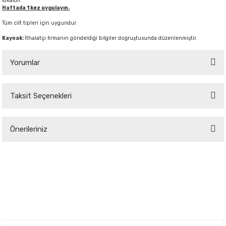
idealdir.
Haftada 1 kez uygulayın.
Tüm cilt tipleri için uygundur.
Kaynak:
İthalatçı firmanın gönderdiği bilgiler doğruştusunda düzenlenmiştir.
Yorumlar
Taksit Seçenekleri
Bu ürüne ilk yorumu siz yapın!
Önerileriniz
Yorum Yaz
Bu ürünün fiyat bilgisi, resim, ürün açıklamalarında ve diğer konularda
yetersiz gördüğünüz noktaları öneri formunu kullanarak tarafımıza
iletebilirsiniz.
Görüş ve önerileriniz için teşekkür ederiz.
Ürün resmi kalitesiz, bozuk veya görüntülenemiyor.
Ürün açıklamasında eksik bilgiler bulunuyor.