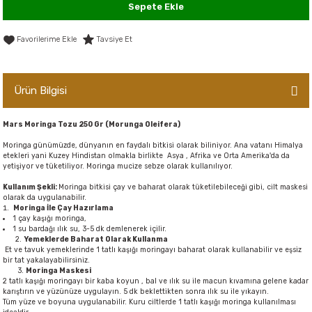
Sepete Ekle
er,Soslar ve Konserveler
-Kadınlara Özel Bakım
Tavsiye Et
dırıcılar
-Bebek ve Çocuk Bakımı
ekler
-Erkeklere Özel Bakım
Ürün Bilgisi
ve Tahıl Ezmeleri
- Hipoalerjenik Bakım Ürünleri
Mars Moringa Tozu 250 Gr (Morunga Oleifera)
Moringa günümüzde, dünyanın en faydalı bitkisi olarak biliniyor. Ana vatanı Himalya
 Çikolata
-Sabunlar
etekleri yani Kuzey Hindistan olmakla birlikte Asya , Afrika ve Orta Amerika'da da
yetişiyor ve tüketiliyor. Moringa mucize sebze olarak kullanılıyor.
Reçel ve Ezmeler
Kullanım Şekli:
Moringa bitkisi çay ve baharat olarak tüketilebileceği gibi, cilt maskesi
olarak da uygulanabilir.
Moringa İle Çay Hazırlama
1 çay kaşığı moringa,
1 su bardağı ılık su, 3-5 dk demlenerek içilir.
2.
Yemeklerde Baharat Olarak Kullanma
Et ve tavuk yemeklerinde 1 tatlı kaşığı moringayı baharat olarak kullanabilir ve eşsiz
bir tat yakalayabilirsiniz.
3.
Moringa Maskesi
2 tatlı kaşığı moringayı bir kaba koyun , bal ve ılık su ile macun kıvamına gelene kadar
karıştırın ve yüzünüze uygulayın. 5 dk beklettikten sonra ılık su ile yıkayın.
Tüm yüze ve boyuna uygulanabilir. Kuru ciltlerde 1 tatlı kaşığı moringa kullanılması