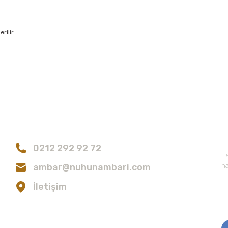
rilir.
konularda yetersiz gördüğünüz noktaları öneri formunu kullanarak tarafımıza
Bu ürüne ilk yorumu siz yapın!
Bize Ulaşın
E
Yorum Yaz
0212 292 92 72
Ha
ambar@nuhunambari.com
ha
İletişim