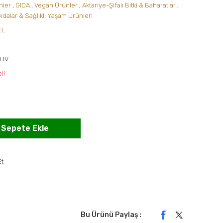
nler
,
GIDA
,
Vegan Ürünler
,
Aktariye-Şifalı Bitki & Baharatlar
,
ıdalar & Sağlıklı Yaşam Ürünleri
EL
5
KDV
!!
Sepete Ekle
Et
Bu Ürünü Paylaş :