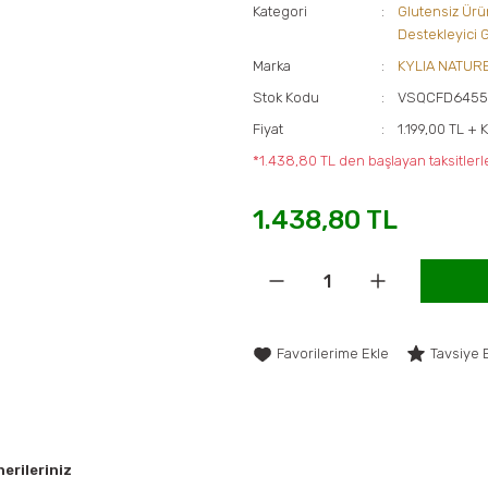
Kategori
Glutensiz Ürü
Destekleyici G
Marka
KYLIA NATUR
Stok Kodu
VSQCFD645
Fiyat
1.199,00 TL + 
*1.438,80 TL den başlayan taksitlerle
1.438,80 TL
Tavsiye 
erileriniz