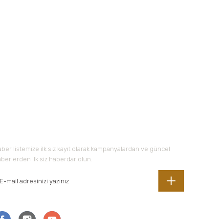
 iletebilirsiniz.
-Bültene Kayıt Olun
ber listemize ilk siz kayıt olarak kampanyalardan ve güncel
berlerden ilk siz haberdar olun.