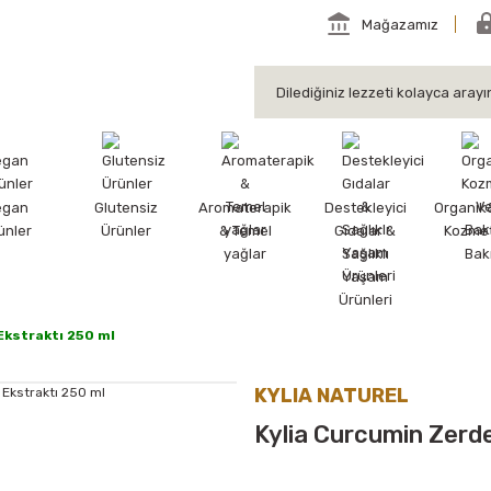
Mağazamız
egan
Glutensiz
Aromaterapik
Destekleyici
Organik
ünler
Ürünler
& Temel
Gıdalar &
Kozmet
yağlar
Sağlıklı
Bak
Yaşam
Ürünleri
Ekstraktı 250 ml
KYLIA NATUREL
Kylia Curcumin Zerde