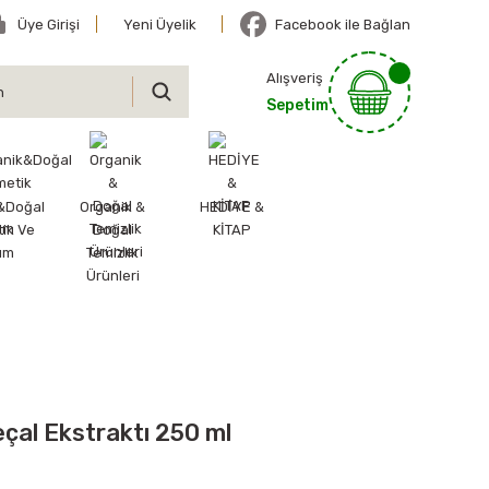
Üye Girişi
Yeni Üyelik
Facebook ile Bağlan
Alışveriş
Sepetim
&Doğal
Organik &
HEDİYE &
ik Ve
Doğal
KİTAP
ım
Temizlik
Ürünleri
çal Ekstraktı 250 ml