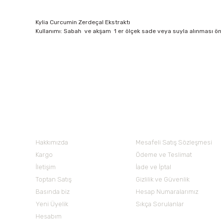
Kylia Curcumin Zerdeçal Ekstraktı
Kullanımı: Sabah ve akşam 1 er ölçek sade veya suyla alınması öne
Bu ürünün fiyat bilgisi, resim, ürün açıklamalarında ve diğer 
Görüş ve önerileriniz için teşekkür ederiz.
Ürün resmi kalitesiz, bozuk veya görüntülenemiyor.
Nuh'un Ambarı
Ürün açıklamasında eksik bilgiler bulunuyor.
Ürün bilgilerinde hatalar bulunuyor.
Hakkımızda
Mesafeli Satış Sözleşmesi
Ürün fiyatı diğer sitelerden daha pahalı.
Kargo
Ödeme ve Teslimat
Bu ürüne benzer farklı alternatifler olmalı.
İletişim
İade ve İptal
Toptan Satış
Gizlilik ve Güvenlik
Basında biz
Hesap Numaralarımız
Yeni Üyelik
Sıkça Sorulanlar
Hesabım