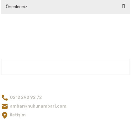
Önerileriniz
Yorum Yaz
Bu ürünün fiyat bilgisi, resim, ürün açıklamalarında ve diğer konularda
yetersiz gördüğünüz noktaları öneri formunu kullanarak tarafımıza
iletebilirsiniz.
Görüş ve önerileriniz için teşekkür ederiz.
Ürün resmi kalitesiz, bozuk veya görüntülenemiyor.
Ürün açıklamasında eksik bilgiler bulunuyor.
Nuh'un Ambarı
Ürün bilgilerinde hatalar bulunuyor.
Ürün fiyatı diğer sitelerden daha pahalı.
Bize Ulaşın
Bu ürüne benzer farklı alternatifler olmalı.
0212 292 92 72
ambar@nuhunambari.com
İletişim
Gönder
E-Bültene Kayıt Olun