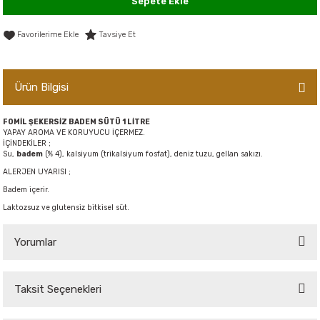
Sepete Ekle
er,Soslar ve Konserveler
-Kadınlara Özel Bakım
Tavsiye Et
dırıcılar
-Bebek ve Çocuk Bakımı
Ürün Bilgisi
ekler
-Erkeklere Özel Bakım
ve Tahıl Ezmeleri
- Hipoalerjenik Bakım Ürünleri
FOMİL ŞEKERSİZ BADEM SÜTÜ 1 LİTRE
YAPAY AROMA VE KORUYUCU İÇERMEZ.
İÇİNDEKİLER ;
Su,
badem
(% 4), kalsiyum (trikalsiyum fosfat), deniz tuzu, gellan sakızı.
 Çikolata
-Sabunlar
ALERJEN UYARISI ;
Badem içerir.
Reçel ve Ezmeler
Laktozsuz ve glutensiz bitkisel süt.
Yorumlar
Taksit Seçenekleri
Bu ürüne ilk yorumu siz yapın!