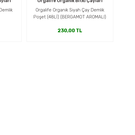
yları
Orgalife Organik Bitki Çayları
 Demlik
Orgalife Organik Siyah Çay Demlik
Poşet (48Lİ) (BERGAMOT AROMALI)
230,00 TL