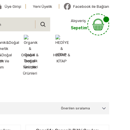
Üye Girişi
Yeni Üyelik
Facebook ile Bağlan
Alışveriş
Sepetim
&Doğal
Organik &
HEDİYE &
ik Ve
Doğal
KİTAP
ım
Temizlik
Ürünleri