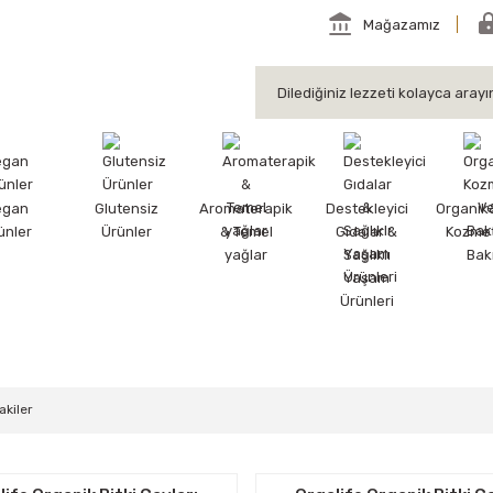
Mağazamız
egan
Glutensiz
Aromaterapik
Destekleyici
Organik
ünler
Ürünler
& Temel
Gıdalar &
Kozmet
yağlar
Sağlıklı
Bak
Yaşam
Ürünleri
akiler