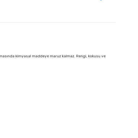
r aşamasında kimyasal maddeye maruz kalmaz. Rengi, kokusu ve
.
 iletebilirsiniz.