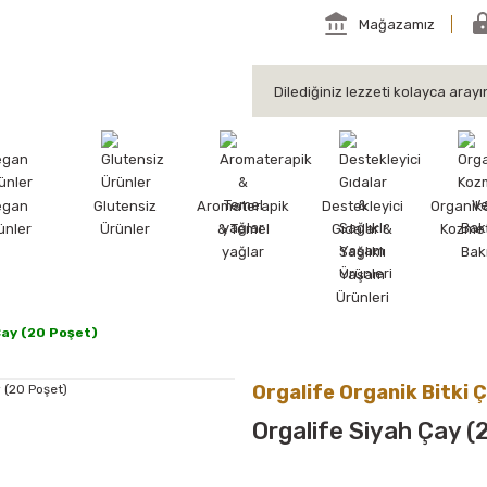
Mağazamız
egan
Glutensiz
Aromaterapik
Destekleyici
Organik
ünler
Ürünler
& Temel
Gıdalar &
Kozmet
yağlar
Sağlıklı
Bak
Yaşam
Ürünleri
Çay (20 Poşet)
Orgalife Organik Bitki Ç
Orgalife Siyah Çay (