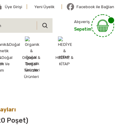
Üye Girişi
Yeni Üyelik
Facebook ile Bağlan
Alışveriş
Sepetim
&Doğal
Organik &
HEDİYE &
ik Ve
Doğal
KİTAP
ım
Temizlik
Ürünleri
ayları
20 Poşet)