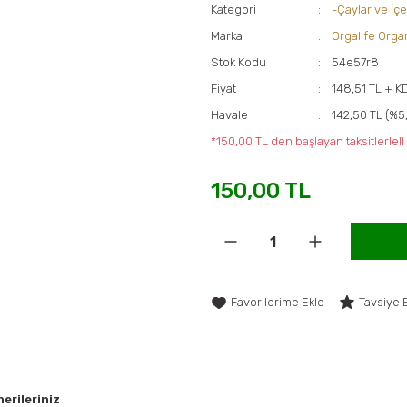
Kategori
-Çaylar ve İç
Marka
Orgalife Organ
Stok Kodu
54e57r8
Fiyat
148,51 TL + K
Havale
142,50 TL (%5,
*150,00 TL den başlayan taksitlerle!!
150,00 TL
Tavsiye 
erileriniz