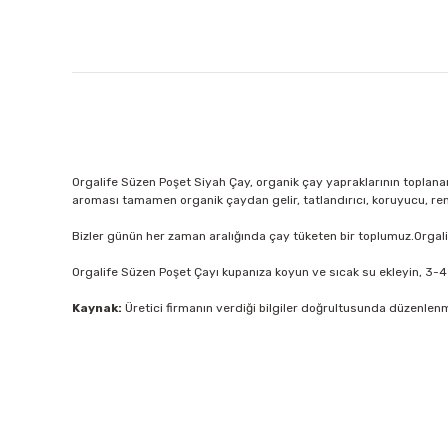
Orgalife Süzen Poşet Siyah Çay, organik çay yapraklarının toplana
aroması tamamen organik çaydan gelir, tatlandırıcı, koruyucu, ren
Bizler günün her zaman aralığında çay tüketen bir toplumuz.Orgali
Orgalife Süzen Poşet Çayı kupanıza koyun ve sıcak su ekleyin, 3-4 
Kaynak:
Üretici firmanın verdiği bilgiler doğrultusunda düzenlenm
Bu ürünün fiyat bilgisi, resim, ürün açıklamalarında ve diğer 
Görüş ve önerileriniz için teşekkür ederiz.