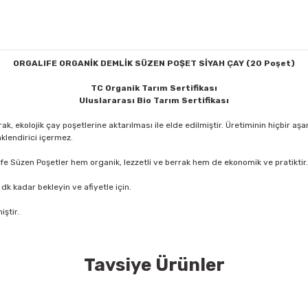
ORGALIFE ORGANİK DEMLİK SÜZEN POŞET SİYAH ÇAY (20 Poşet)
TC Organik Tarım Sertifikası
Uluslararası Bio Tarım Sertifikası
rak, ekolojik çay poşetlerine aktarılması ile elde edilmiştir. Üretiminin hiçbi
klendirici içermez.
fe Süzen Poşetler hem organik, lezzetli ve berrak hem de ekonomik ve pratiktir
dk kadar bekleyin ve afiyetle için.
iştir.
Tavsiye Ürünler
konularda yetersiz gördüğünüz noktaları öneri formunu kullanarak tarafımıza
Bu ürüne ilk yorumu siz yapın!