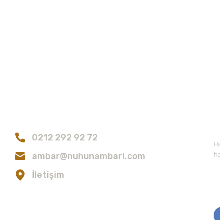
Orgalife Organik Bitki Çayları
Yorum Yaz
RGAMOT AROMALI)
Orgalife Bergamotlu Siyah Çay
150,00 TL
Bize Ulaşın
E
Gönder
0212 292 92 72
Ha
ambar@nuhunambari.com
ha
İletişim