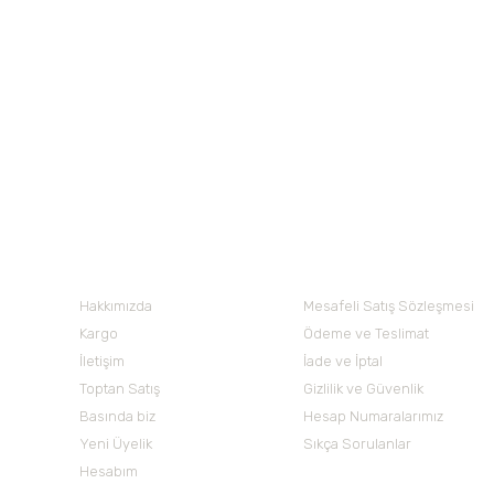
Orgalife Organik Bitki Çayları
Ürün resmi kalitesiz, bozuk veya görüntülenemiyor.
Ürün açıklamasında eksik bilgiler bulunuyor.
Orgalife Organik Siyah Çay Demlik Poşet (48Lİ) (BE
Ürün bilgilerinde hatalar bulunuyor.
Ürün fiyatı diğer sitelerden daha pahalı.
230,00 TL
Bu ürüne benzer farklı alternatifler olmalı.
Nuh'un Ambarı
Hakkımızda
Mesafeli Satış Sözleşmesi
Kargo
Ödeme ve Teslimat
İletişim
İade ve İptal
Toptan Satış
Gizlilik ve Güvenlik
Basında biz
Hesap Numaralarımız
Yeni Üyelik
Sıkça Sorulanlar
Hesabım