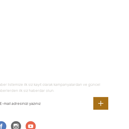
-Bültene Kayıt Olun
ber listemize ilk siz kayıt olarak kampanyalardan ve güncel
berlerden ilk siz haberdar olun.