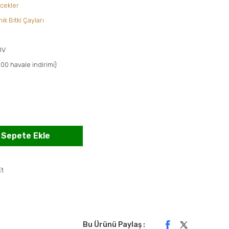
ecekler
ik Bitki Çayları
DV
00 havale indirimi)
Sepete Ekle
Et
Bu Ürünü Paylaş :