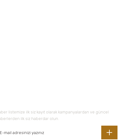
 iletebilirsiniz.
-Bültene Kayıt Olun
ber listemize ilk siz kayıt olarak kampanyalardan ve güncel
berlerden ilk siz haberdar olun.