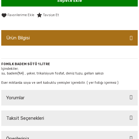
Sepete Ekle
er,Soslar ve Konserveler
-Kadınlara Özel Bakım
Tavsiye Et
dırıcılar
-Bebek ve Çocuk Bakımı
Ürün Bilgisi
ekler
-Erkeklere Özel Bakım
ve Tahıl Ezmeleri
- Hipoalerjenik Bakım Ürünleri
FOMİLK BADEM SÜTÜ 1 LİTRE
 Çikolata
-Sabunlar
İçindekiler;
su, badem(%4) , şeker, trikalsiyum fosfat, deniz tuzu, gellan sakızı
Eser miktarda soya ve sert kabuklu yemişler içerebilir. ( yer fıstığı içermez )
Reçel ve Ezmeler
Yorumlar
Taksit Seçenekleri
Bu ürüne ilk yorumu siz yapın!
Önerileriniz