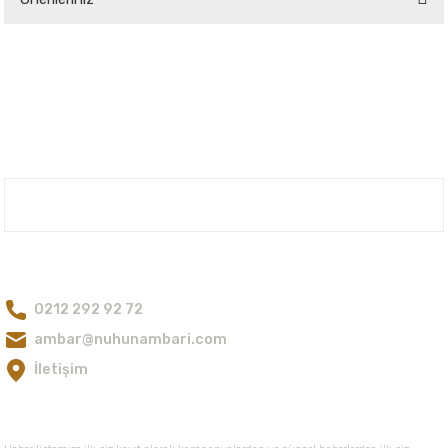
Yorum Yaz
Bu ürünün fiyat bilgisi, resim, ürün açıklamalarında ve diğer konularda
yetersiz gördüğünüz noktaları öneri formunu kullanarak tarafımıza
iletebilirsiniz.
Görüş ve önerileriniz için teşekkür ederiz.
Ürün resmi kalitesiz, bozuk veya görüntülenemiyor.
Ürün açıklamasında eksik bilgiler bulunuyor.
Nuh'un Ambarı
Ürün bilgilerinde hatalar bulunuyor.
Ürün fiyatı diğer sitelerden daha pahalı.
Bize Ulaşın
Bu ürüne benzer farklı alternatifler olmalı.
0212 292 92 72
ambar@nuhunambari.com
İletişim
Gönder
E-Bültene Kayıt Olun