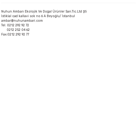
Nuhun Ambarı Ekolojik Ve Doğal Ürünler San.Tic.Ltd Şti
İstiklal cad kallavi sok no 6 A Beyoğlu/ İstanbul
ambar@nuhunambari.com
Tel: 0212 292 92 72
0212 252 04 62
Fax:0212 292 92 77