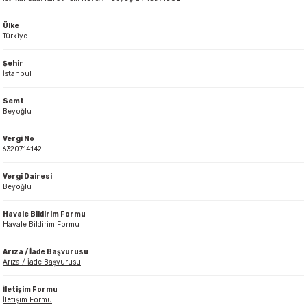
er,Soslar ve Konserveler
-Kadınlara Özel Bakım
Ülke
Türkiye
dırıcılar
-Bebek ve Çocuk Bakımı
Şehir
İstanbul
ekler
-Erkeklere Özel Bakım
Semt
Beyoğlu
ve Tahıl Ezmeleri
- Hipoalerjenik Bakım Ürünleri
Vergi No
6320714142
 Çikolata
-Sabunlar
Vergi Dairesi
Reçel ve Ezmeler
Beyoğlu
Havale Bildirim Formu
Havale Bildirim Formu
Arıza / İade Başvurusu
Arıza / İade Başvurusu
İletişim Formu
İletişim Formu