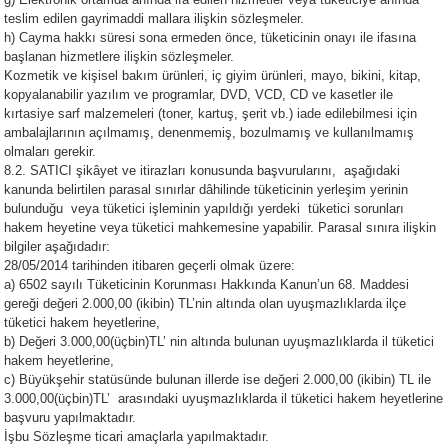
teslim edilen gayrimaddi mallara ilişkin sözleşmeler.
h) Cayma hakkı süresi sona ermeden önce, tüketicinin onayı ile ifasına
başlanan hizmetlere ilişkin sözleşmeler.
Kozmetik ve kişisel bakım ürünleri, iç giyim ürünleri, mayo, bikini, kitap,
kopyalanabilir yazılım ve programlar, DVD, VCD, CD ve kasetler ile
kırtasiye sarf malzemeleri (toner, kartuş, şerit vb.) iade edilebilmesi için
ambalajlarının açılmamış, denenmemiş, bozulmamış ve kullanılmamış
olmaları gerekir.
8.2. SATICI şikâyet ve itirazları konusunda başvurularını, aşağıdaki
kanunda belirtilen parasal sınırlar dâhilinde tüketicinin yerleşim yerinin
bulunduğu veya tüketici işleminin yapıldığı yerdeki tüketici sorunları
hakem heyetine veya tüketici mahkemesine yapabilir. Parasal sınıra ilişkin
bilgiler aşağıdadır:
28/05/2014 tarihinden itibaren geçerli olmak üzere:
a) 6502 sayılı Tüketicinin Korunması Hakkında Kanun’un 68. Maddesi
gereği değeri 2.000,00 (ikibin) TL’nin altında olan uyuşmazlıklarda ilçe
tüketici hakem heyetlerine,
b) Değeri 3.000,00(üçbin)TL’ nin altında bulunan uyuşmazlıklarda il tüketici
hakem heyetlerine,
c) Büyükşehir statüsünde bulunan illerde ise değeri 2.000,00 (ikibin) TL ile
3.000,00(üçbin)TL’ arasındaki uyuşmazlıklarda il tüketici hakem heyetlerine
başvuru yapılmaktadır.
İşbu Sözleşme ticari amaçlarla yapılmaktadır.