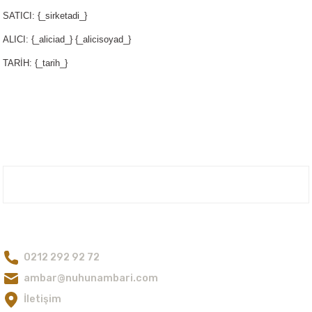
SATICI: {_sirketadi_}
ALICI: {_aliciad_} {_alicisoyad_}
TARİH: {_tarih_}
Nuh'un Ambarı
Bize Ulaşın
0212 292 92 72
ambar@nuhunambari.com
İletişim