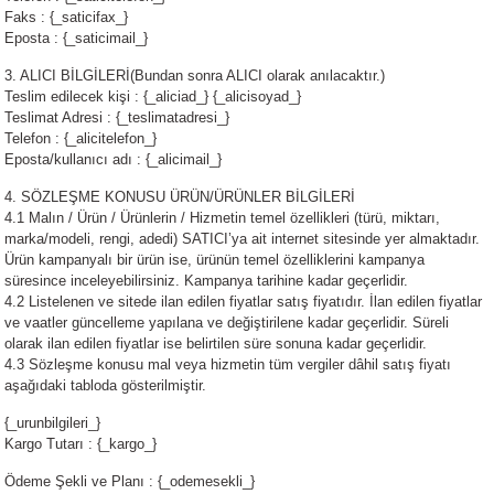
Faks : {_saticifax_}
er,Soslar ve Konserveler
-Kadınlara Özel Bakım
Eposta : {_saticimail_}
3. ALICI BİLGİLERİ(Bundan sonra ALICI olarak anılacaktır.)
dırıcılar
-Bebek ve Çocuk Bakımı
Teslim edilecek kişi : {_aliciad_} {_alicisoyad_}
Teslimat Adresi : {_teslimatadresi_}
ekler
-Erkeklere Özel Bakım
Telefon : {_alicitelefon_}
Eposta/kullanıcı adı : {_alicimail_}
ve Tahıl Ezmeleri
- Hipoalerjenik Bakım Ürünleri
4. SÖZLEŞME KONUSU ÜRÜN/ÜRÜNLER BİLGİLERİ
4.1 Malın / Ürün / Ürünlerin / Hizmetin temel özellikleri (türü, miktarı,
marka/modeli, rengi, adedi) SATICI’ya ait internet sitesinde yer almaktadır.
 Çikolata
-Sabunlar
Ürün kampanyalı bir ürün ise, ürünün temel özelliklerini kampanya
süresince inceleyebilirsiniz. Kampanya tarihine kadar geçerlidir.
Reçel ve Ezmeler
4.2 Listelenen ve sitede ilan edilen fiyatlar satış fiyatıdır. İlan edilen fiyatlar
ve vaatler güncelleme yapılana ve değiştirilene kadar geçerlidir. Süreli
olarak ilan edilen fiyatlar ise belirtilen süre sonuna kadar geçerlidir.
4.3 Sözleşme konusu mal veya hizmetin tüm vergiler dâhil satış fiyatı
aşağıdaki tabloda gösterilmiştir.
{_urunbilgileri_}
Kargo Tutarı : {_kargo_}
Ödeme Şekli ve Planı : {_odemesekli_}