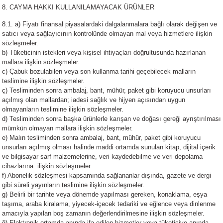
8. CAYMA HAKKI KULLANILAMAYACAK ÜRÜNLER
8.1. a) Fiyatı finansal piyasalardaki dalgalanmalara bağlı olarak değişen ve
satıcı veya sağlayıcının kontrolünde olmayan mal veya hizmetlere ilişkin
sözleşmeler.
b) Tüketicinin istekleri veya kişisel ihtiyaçları doğrultusunda hazırlanan
mallara ilişkin sözleşmeler.
c) Çabuk bozulabilen veya son kullanma tarihi geçebilecek malların
teslimine ilişkin sözleşmeler.
ç) Tesliminden sonra ambalaj, bant, mühür, paket gibi koruyucu unsurları
açılmış olan mallardan; iadesi sağlık ve hijyen açısından uygun
olmayanların teslimine ilişkin sözleşmeler.
d) Tesliminden sonra başka ürünlerle karışan ve doğası gereği ayrıştırılması
mümkün olmayan mallara ilişkin sözleşmeler.
e) Malın tesliminden sonra ambalaj, bant, mühür, paket gibi koruyucu
unsurları açılmış olması halinde maddi ortamda sunulan kitap, dijital içerik
ve bilgisayar sarf malzemelerine, veri kaydedebilme ve veri depolama
cihazlarına ilişkin sözleşmeler.
f) Abonelik sözleşmesi kapsamında sağlananlar dışında, gazete ve dergi
gibi süreli yayınların teslimine ilişkin sözleşmeler.
g) Belirli bir tarihte veya dönemde yapılması gereken, konaklama, eşya
taşıma, araba kiralama, yiyecek-içecek tedariki ve eğlence veya dinlenme
amacıyla yapılan boş zamanın değerlendirilmesine ilişkin sözleşmeler.
ğ) Elektronik ortamda anında ifa edilen hizmetler veya tüketiciye anında