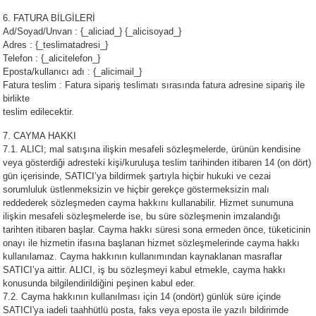
6. FATURA BİLGİLERİ
Ad/Soyad/Unvan : {_aliciad_} {_alicisoyad_}
Adres : {_teslimatadresi_}
Telefon : {_alicitelefon_}
Eposta/kullanıcı adı : {_alicimail_}
Fatura teslim : Fatura sipariş teslimatı sırasında fatura adresine sipariş ile
birlikte
teslim edilecektir.
7. CAYMA HAKKI
7.1. ALICI; mal satışına ilişkin mesafeli sözleşmelerde, ürünün kendisine
veya gösterdiği adresteki kişi/kuruluşa teslim tarihinden itibaren 14 (on dört)
gün içerisinde, SATICI’ya bildirmek şartıyla hiçbir hukuki ve cezai
sorumluluk üstlenmeksizin ve hiçbir gerekçe göstermeksizin malı
reddederek sözleşmeden cayma hakkını kullanabilir. Hizmet sunumuna
ilişkin mesafeli sözleşmelerde ise, bu süre sözleşmenin imzalandığı
tarihten itibaren başlar. Cayma hakkı süresi sona ermeden önce, tüketicinin
onayı ile hizmetin ifasına başlanan hizmet sözleşmelerinde cayma hakkı
kullanılamaz. Cayma hakkının kullanımından kaynaklanan masraflar
SATICI’ya aittir. ALICI, iş bu sözleşmeyi kabul etmekle, cayma hakkı
konusunda bilgilendirildiğini peşinen kabul eder.
7.2. Cayma hakkının kullanılması için 14 (ondört) günlük süre içinde
SATICI'ya iadeli taahhütlü posta, faks veya eposta ile yazılı bildirimde