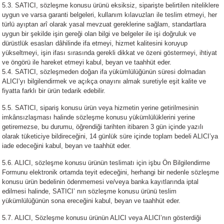
5.3. SATICI, sözleşme konusu ürünü eksiksiz, siparişte belirtilen niteliklere
uygun ve varsa garanti belgeleri, kullanım kılavuzları ile teslim etmeyi, her
türlü ayıptan arî olarak yasal mevzuat gereklerine sağlam, standartlara
uygun bir şekilde işin gereği olan bilgi ve belgeler ile işi doğruluk ve
dürüstlük esasları dâhilinde ifa etmeyi, hizmet kalitesini koruyup
yükseltmeyi, işin ifası sırasında gerekli dikkat ve özeni göstermeyi, ihtiyat
ve öngörü ile hareket etmeyi kabul, beyan ve taahhüt eder.
5.4. SATICI, sözleşmeden doğan ifa yükümlülüğünün süresi dolmadan
ALICI’yı bilgilendirmek ve açıkça onayını almak suretiyle eşit kalite ve
fiyatta farklı bir ürün tedarik edebilir.
5.5. SATICI, sipariş konusu ürün veya hizmetin yerine getirilmesinin
imkânsızlaşması halinde sözleşme konusu yükümlülüklerini yerine
getiremezse, bu durumu, öğrendiği tarihten itibaren 3 gün içinde yazılı
olarak tüketiciye bildireceğini, 14 günlük süre içinde toplam bedeli ALICI’ya
iade edeceğini kabul, beyan ve taahhüt eder.
5.6. ALICI, sözleşme konusu ürünün teslimatı için işbu Ön Bilgilendirme
Formunu elektronik ortamda teyit edeceğini, herhangi bir nedenle sözleşme
konusu ürün bedelinin ödenmemesi ve/veya banka kayıtlarında iptal
edilmesi halinde, SATICI’ nın sözleşme konusu ürünü teslim
yükümlülüğünün sona ereceğini kabul, beyan ve taahhüt eder.
5.7. ALICI, Sözleşme konusu ürünün ALICI veya ALICI’nın gösterdiği