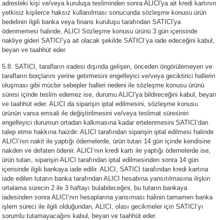
adresteki kişi ve/veya kuruluşa tesliminden sonra ALICI'ya ait kredi kartının
yetkisiz kişilerce haksız kullanılması sonucunda sözleşme konusu ürün
bedelinin ilgili banka veya finans kuruluşu tarafından SATICI'ya
ödenmemesi halinde, ALICI Sözleşme konusu ürünü 3 gün içerisinde
nakliye gideri SATICI’ya ait olacak şekilde SATICI’ya iade edeceğini kabul,
beyan ve taahhüt eder.
5.8. SATICI, tarafların iradesi dışında gelişen, önceden öngörülemeyen ve
tarafların borçlarını yerine getirmesini engelleyici ve/veya geciktirici hallerin
oluşması gibi mücbir sebepler halleri nedeni ile sözleşme konusu ürünü
süresi içinde teslim edemez ise, durumu ALICI'ya bildireceğini kabul, beyan
ve taahhüt eder. ALICI da siparişin iptal edilmesini, sözleşme konusu
ürünün varsa emsali ile değiştirilmesini ve/veya teslimat süresinin
engelleyici durumun ortadan kalkmasına kadar ertelenmesini SATICI’dan
talep etme hakkına haizdir. ALICI tarafından siparişin iptal edilmesi halinde
ALICI’nın nakit ile yaptığı ödemelerde, ürün tutarı 14 gün içinde kendisine
nakden ve defaten ödenir. ALICI’nın kredi kartı ile yaptığı ödemelerde ise,
ürün tutarı, siparişin ALICI tarafından iptal edilmesinden sonra 14 gün
içerisinde ilgili bankaya iade edilir. ALICI, SATICI tarafından kredi kartına
iade edilen tutarın banka tarafından ALICI hesabına yansıtılmasına ilişkin
ortalama sürecin 2 ile 3 haftayı bulabileceğini, bu tutarın bankaya
iadesinden sonra ALICI’nın hesaplarına yansıması halinin tamamen banka
işlem süreci ile ilgili olduğundan, ALICI, olası gecikmeler için SATICI’yı
sorumlu tutamayacağını kabul, beyan ve taahhüt eder.