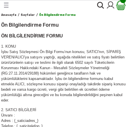
Geri Dön
Geri Dön
Geri Dön
Geri Dön
Geri Dön
Geri Dön
Geri Dön
Geri Dön
Geri Dön
Anasayfa
Sayfalar
Ön Bilgilendirme Formu
 ve Ballar
alı Bitki & Baharatlar
er
rünler
k & Temel yağlar
 Gıdalar & Sağlıklı Yaşam
ğal Kozmetik Ve Bakım
oğal Temizlik Ürünleri
*Kişisel Bakım Ürünleri*
*Makyaj Ürünleri*
Ön Bilgilendirme Formu
ÖN BİLGİLENDİRME FORMU
ve Kuru Meyveler
nleri ve Organik Ballar
r
ekler
ağlar
Ürünleri*
-Yüz Bakımı
-Göz Makyajı
1.
KONU
l ve Makarnalar
er
kler
i*
a
-Göz Bakımı
-Yüz Makyajı
İşbu Satış Sözleşmesi Ön Bilgi Formu’nun konusu, SATICI'nın, SİPARİŞ
VEREN/ALICI'ya satışını yaptığı, aşağıda nitelikleri ve satış fiyatı belirtilen
ürün/ürünlerin satışı ve teslimi ile ilgili olarak 6502 sayılı Tüketicilerin
al Unlar
ları
-Ağız,Dudak ve Diş Bakımı
-Dudak Makyajı
Korunması Hakkındaki Kanun - Mesafeli Sözleşmeler Yönetmeliği
tlar
(RG:27.11.2014/29188) hükümleri gereğince tarafların hak ve
e ve Atıştırmalıklar
emizlik Ürünleri
-Vücut ve Cilt Bakımı
yükümlülüklerini kapsamaktadır. İşbu ön bilgilendirme formunu kabul
ller
etmekle ALICI, sözleşme konusu siparişi onayladığı takdirde sipariş konusu
bedeli ve varsa kargo ücreti, vergi gibi belirtilen ek ücretleri ödeme
ler
-Saç Bakımı
yükümlülüğü altına gireceğini ve bu konuda bilgilendirildiğini peşinen kabul
eder.
 Yağlar
-Saç Boyaları
2. SATICI BİLGİLERİ
Ünvanı :
e Yumurta
-El ve Tırnak Bakımı
Adres : {_saticiadres_}
Telefon : {_saticitelefon_}