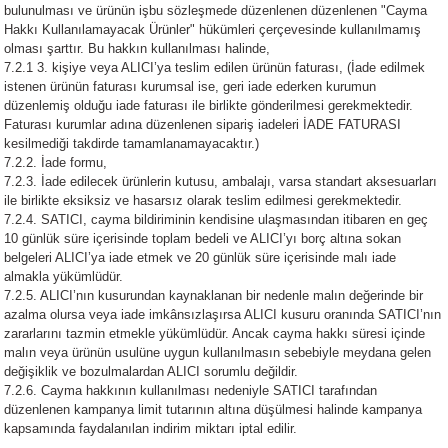
bulunulması ve ürünün işbu sözleşmede düzenlenen düzenlenen "Cayma
Hakkı Kullanılamayacak Ürünler" hükümleri çerçevesinde kullanılmamış
olması şarttır. Bu hakkın kullanılması halinde,
7.2.1 3. kişiye veya ALICI’ya teslim edilen ürünün faturası, (İade edilmek
istenen ürünün faturası kurumsal ise, geri iade ederken kurumun
düzenlemiş olduğu iade faturası ile birlikte gönderilmesi gerekmektedir.
Faturası kurumlar adına düzenlenen sipariş iadeleri İADE FATURASI
kesilmediği takdirde tamamlanamayacaktır.)
7.2.2. İade formu,
7.2.3. İade edilecek ürünlerin kutusu, ambalajı, varsa standart aksesuarları
ile birlikte eksiksiz ve hasarsız olarak teslim edilmesi gerekmektedir.
7.2.4. SATICI, cayma bildiriminin kendisine ulaşmasından itibaren en geç
10 günlük süre içerisinde toplam bedeli ve ALICI’yı borç altına sokan
belgeleri ALICI’ya iade etmek ve 20 günlük süre içerisinde malı iade
almakla yükümlüdür.
7.2.5. ALICI’nın kusurundan kaynaklanan bir nedenle malın değerinde bir
azalma olursa veya iade imkânsızlaşırsa ALICI kusuru oranında SATICI’nın
zararlarını tazmin etmekle yükümlüdür. Ancak cayma hakkı süresi içinde
malın veya ürünün usulüne uygun kullanılmasın sebebiyle meydana gelen
değişiklik ve bozulmalardan ALICI sorumlu değildir.
7.2.6. Cayma hakkının kullanılması nedeniyle SATICI tarafından
düzenlenen kampanya limit tutarının altına düşülmesi halinde kampanya
kapsamında faydalanılan indirim miktarı iptal edilir.