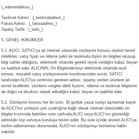
{_odemetablosu_}
Teslimat Adresi : {_teslimatadresi_}
Fatura Adresi : {_faturaadresi_}
Sipariş Tarihi : {_tarih_}
5. GENEL HÜKÜMLER
5.1. ALICI, SATICI’ya ait internet sitesinde sözleşme konusu ürünün temel
nitelikleri, satış fiyatı ve ödeme şekli ile teslimata ilişkin ön bilgileri okuyup,
bilgi sahibi olduğunu, elektronik ortamda gerekli teyidi verdiğini kabul, beyan
ve taahhüt eder. ALICININ; Ön Bilgilendirmeyi elektronik ortamda teyit
etmesi, mesafeli satış sözleşmesinin kurulmasından evvel, SATICI
tarafından ALICI'ya verilmesi gereken adresi, siparişi verilen ürünlere ait
temel özellikleri, ürünlerin vergiler dâhil fiyatını, ödeme ve teslimat bilgilerini
de doğru ve eksiksiz olarak edindiğini kabul, beyan ve taahhüt eder.
5.2. Sözleşme konusu her bir ürün, 30 günlük yasal süreyi aşmamak kaydı
ile ALICI'nın yerleşim yeri uzaklığına bağlı olarak internet sitesindeki ön
bilgiler kısmında belirtilen süre zarfında ALICI veya ALICI’nın gösterdiği
adresteki kişi ve/veya kuruluşa teslim edilir. Bu süre içinde ürünün ALICI’ya
teslim edilememesi durumunda, ALICI’nın sözleşmeyi feshetme hakkı
saklıdır.