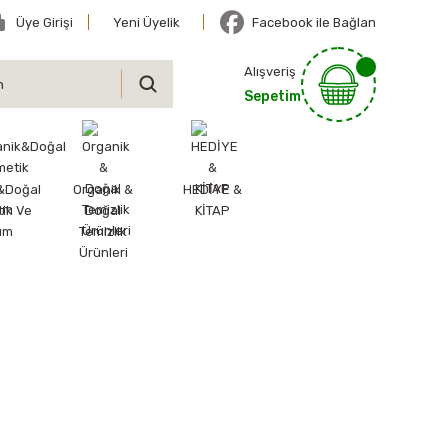
Üye Girişi
Yeni Üyelik
Facebook ile Bağlan
Alışveriş
Sepetim
&Doğal
Organik &
HEDİYE &
ik Ve
Doğal
KİTAP
ım
Temizlik
Ürünleri