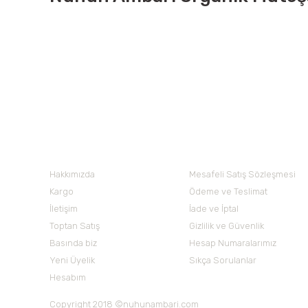
Nuh'un Ambarı
Hakkımızda
Mesafeli Satış Sözleşmesi
Kargo
Ödeme ve Teslimat
İletişim
İade ve İptal
Toptan Satış
Gizlilik ve Güvenlik
Basında biz
Hesap Numaralarımız
Yeni Üyelik
Sıkça Sorulanlar
Hesabım
Copyright 2018 ©nuhunambari.com