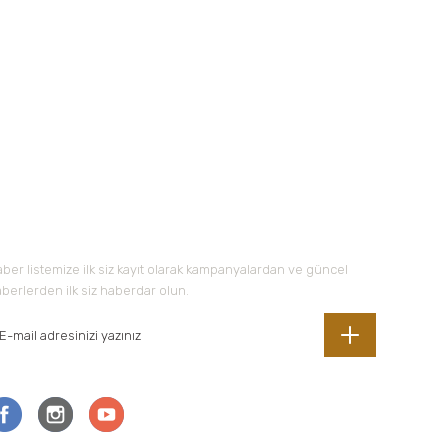
-Bültene Kayıt Olun
ber listemize ilk siz kayıt olarak kampanyalardan ve güncel
berlerden ilk siz haberdar olun.