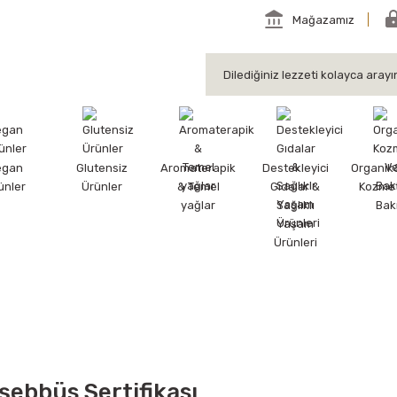
Mağazamız
egan
Glutensiz
Aromaterapik
Destekleyici
Organik
ünler
Ürünler
& Temel
Gıdalar &
Kozmet
yağlar
Sağlıklı
Bak
Yaşam
Ürünleri
ebbüs Sertifikası