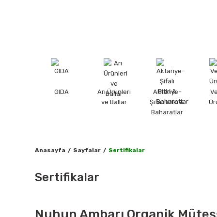
GIDA
Arı Ürünleri
Aktariye-
V
ve Ballar
Şifalı Bitki &
Ür
Baharatlar
Anasayfa
Sayfalar
Sertifikalar
Sertifikalar
Nuhun Ambarı Organik Müteşş