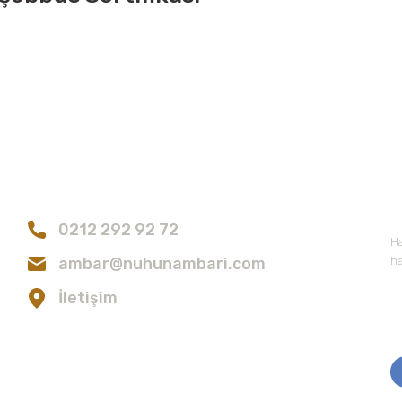
Bize Ulaşın
E
0212 292 92 72
Ha
ambar@nuhunambari.com
ha
İletişim