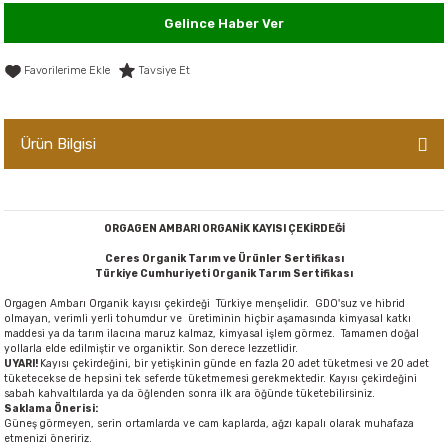
Gelince Haber Ver
er,Soslar ve Konserveler
-Kadınlara Özel Bakım
Tavsiye Et
dırıcılar
-Bebek ve Çocuk Bakımı
ekler
-Erkeklere Özel Bakım
Ürün Bilgisi
ve Tahıl Ezmeleri
- Hipoalerjenik Bakım Ürünleri
 Çikolata
-Sabunlar
ORGAGEN AMBARI ORGANİK KAYISI ÇEKİRDEĞİ
Ceres Organik Tarım ve Ürünler Sertifikası
Reçel ve Ezmeler
Türkiye Cumhuriyeti Organik Tarım Sertifikası
Orgagen Ambarı Organik kayısı çekirdeği Türkiye menşelidir. GDO'suz ve hibrid
olmayan, verimli yerli tohumdur ve üretiminin hiçbir aşamasında kimyasal katkı
maddesi ya da tarım ilacına maruz kalmaz, kimyasal işlem görmez. Tamamen doğal
yollarla elde edilmiştir ve organiktir. Son derece lezzetlidir.
UYARI!
Kayısı çekirdeğini, bir yetişkinin günde en fazla 20 adet tüketmesi ve 20 adet
tüketecekse de hepsini tek seferde tüketmemesi gerekmektedir. Kayısı çekirdeğini
sabah kahvaltılarda ya da öğlenden sonra ilk ara öğünde tüketebilirsiniz.
Saklama Önerisi:
Güneş görmeyen, serin ortamlarda ve cam kaplarda, ağzı kapalı olarak muhafaza
etmenizi öneririz.