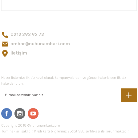
Nuh'un Ambarı
Bize Ulaşın
0212 292 92 72
Gönder
ambar@nuhunambari.com
İletişim
E-Bültene Kayıt Olun
Haber listemize ilk siz kayıt olarak kampanyalardan ve güncel haberlerden ilk siz
haberdar olun.
Copyright 2018 ©nuhunambari.com
Tüm hakları saklıdır. Kredi kartı bilgileriniz 256bit SSL sertifikası ile korunmaktadır.