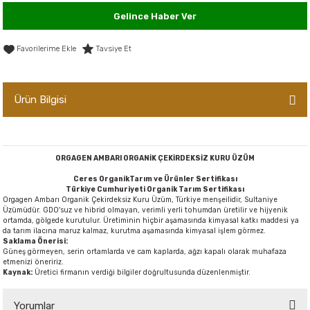
Gelince Haber Ver
er,Soslar ve Konserveler
-Kadınlara Özel Bakım
Tavsiye Et
dırıcılar
-Bebek ve Çocuk Bakımı
ekler
-Erkeklere Özel Bakım
Ürün Bilgisi
ve Tahıl Ezmeleri
- Hipoalerjenik Bakım Ürünleri
 Çikolata
-Sabunlar
ORGAGEN AMBARI ORGANİK ÇEKİRDEKSİZ KURU ÜZÜM
Ceres OrganikTarım ve Ürünler Sertifikası
Reçel ve Ezmeler
Türkiye Cumhuriyeti Organik Tarım Sertifikası
Orgagen Ambarı Organik Çekirdeksiz Kuru Üzüm, Türkiye menşeilidir, Sultaniye
Üzümüdür. GDO'suz ve hibrid olmayan, verimli yerli tohumdan üretilir ve hijyenik
ortamda, gölgede kurutulur. Üretiminin hiçbir aşamasında kimyasal katkı maddesi ya
da tarım ilacına maruz kalmaz, kurutma aşamasında kimyasal işlem görmez.
Saklama Önerisi:
Güneş görmeyen, serin ortamlarda ve cam kaplarda, ağzı kapalı olarak muhafaza
etmenizi öneririz.
Kaynak:
Üretici firmanın verdiği bilgiler doğrultusunda düzenlenmiştir.
Yorumlar