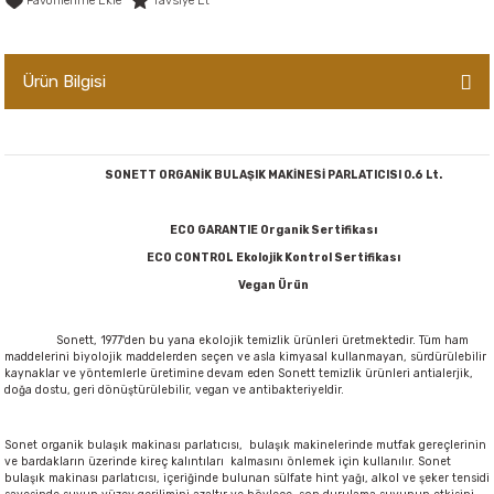
Tavsiye Et
er,Soslar ve Konserveler
-Kadınlara Özel Bakım
Ürün Bilgisi
dırıcılar
-Bebek ve Çocuk Bakımı
ekler
-Erkeklere Özel Bakım
SONETT ORGANİK BULAŞIK MAKİNESİ PARLATICISI 0.6 Lt.
ve Tahıl Ezmeleri
- Hipoalerjenik Bakım Ürünleri
ECO GARANTIE Organik Sertifikası
 Çikolata
-Sabunlar
ECO CONTROL Ekolojik Kontrol Sertifikası
Vegan Ürün
Reçel ve Ezmeler
Sonett, 1977'den bu yana ekolojik temizlik ürünleri üretmektedir. Tüm ham
maddelerini biyolojik maddelerden seçen ve asla kimyasal kullanmayan, sürdürülebilir
kaynaklar ve yöntemlerle üretimine devam eden Sonett temizlik ürünleri antialerjik,
doğa dostu, geri dönüştürülebilir, vegan ve antibakteriyeldir.
Sonet organik bulaşık makinası parlatıcısı, b
ulaşık makinelerinde mutfak gereçlerinin
ve bardakların üzerinde kireç kalıntıları kalmasını önlemek için kullanılır. Sonet
bulaşık makinası parlatıcısı, içeriğinde bulunan sülfate hint yağı, alkol ve şeker tensidi