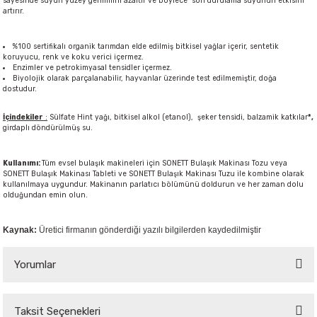
sayesinde suyun yüzey gerilimini azaltır ve böylece son durulama suyunun etkisini
artırır.
%100 sertifikalı organik tarımdan elde edilmiş bitkisel yağlar içerir, sentetik
koruyucu, renk ve koku verici içermez.
Enzimler ve petrokimyasal tensidler içermez.
Biyolojik olarak parçalanabilir, hayvanlar üzerinde test edilmemiştir, doğa
dostudur.
İçindekiler
:
Sülfate Hint yağı, bitkisel alkol (etanol), şeker tensidi, balzamik katkılar
*,
girdaplı döndürülmüş su.
Kullanımı:
Tüm evsel bulaşık makineleri için SONETT Bulaşık Makinası Tozu veya
SONETT Bulaşık Makinası Tableti ve SONETT Bulaşık Makinası Tuzu ile kombine olarak
kullanılmaya uygundur. Makinanın parlatıcı bölümünü doldurun ve her zaman dolu
olduğundan emin olun.
Kaynak:
Üretici firmanın gönderdiği yazılı bilgilerden kaydedilmiştir
Yorumlar
Taksit Seçenekleri