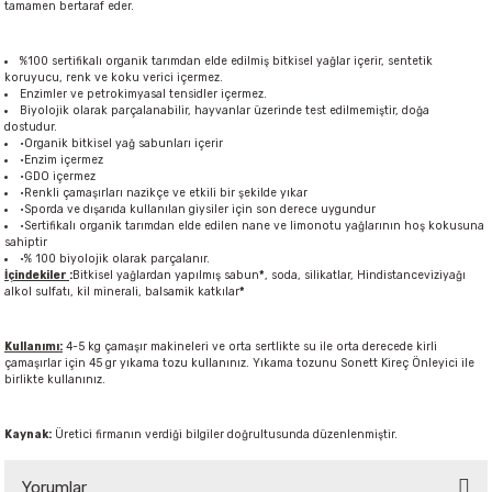
tamamen bertaraf eder.
%100 sertifikalı organik tarımdan elde edilmiş bitkisel yağlar içerir, sentetik
koruyucu, renk ve koku verici içermez.
Enzimler ve petrokimyasal tensidler içermez.
Biyolojik olarak parçalanabilir, hayvanlar üzerinde test edilmemiştir, doğa
dostudur.
·Organik bitkisel yağ sabunları içerir
·Enzim içermez
·GDO içermez
·Renkli çamaşırları nazikçe ve etkili bir şekilde yıkar
·Sporda ve dışarıda kullanılan giysiler için son derece uygundur
·Sertifikalı organik tarımdan elde edilen nane ve limonotu yağlarının hoş kokusuna
sahiptir
·% 100 biyolojik olarak parçalanır.
İçindekiler
:
Bitkisel yağlardan yapılmış sabun
*
, soda, silikatlar, Hindistanceviziyağı
alkol sulfatı, kil minerali, balsamik katkılar
*
Kullanımı:
4-5 kg çamaşır makineleri ve orta sertlikte su ile orta derecede kirli
çamaşırlar için 45 gr yıkama tozu kullanınız. Yıkama tozunu Sonett Kireç Önleyici ile
birlikte kullanınız.
Kaynak:
Üretici firmanın verdiği bilgiler doğrultusunda düzenlenmiştir.
Yorumlar