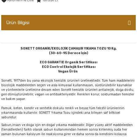
Tavsiye Et
er,Soslar ve Konserveler
-Kadınlara Özel Bakım
Ürün Bilgisi
dırıcılar
-Bebek ve Çocuk Bakımı
ekler
-Erkeklere Özel Bakım
SONETT ORGANİK/EKOLOJİK ÇAMAŞIR YIKAMA TOZU 10 Kg.
ve Tahıl Ezmeleri
- Hipoalerjenik Bakım Ürünleri
(30-60-95 Derece İçin)
ECO GARANTIE Organik Sertifikası
ECO Control Ekolojik Sertifikası
 Çikolata
-Sabunlar
Vegan Ürün
Sonett, 1977'den bu yana ekolojik temizlik ürünleri üretmektedir. Tüm ham maddelerini
Reçel ve Ezmeler
biyolojik maddelerden seçen ve asla kimyasal kullanmayan, sürdürülebilir kaynaklar
ve yöntemlerle üretimine devam eden Sonett temizlik ürünleri antialerjik, doğa dostu,
geri dönüştürülebilir, vegan ve antibakteriyeldir. Renkleri korur, soldurmadan temizler
ve bakım yapar.
Pamuk, keten, kendir ve sentetik dokulu renkli ve beyaz tüm tekstil ürünlerinin
yıkanmasında kullanılır. SONETT Yıkama Tozu içindeki ana bileşen saf bitkisel
sabundur.
Sabun,insan ve doğa için en doğal yıkama maddesidir. Diğer yüzey aktif maddelerden
(tensidlerden) farklı olarak sabun kullanımından hemen sonra kirlenmiş suda her
zaman bulunan kalsiyum ile reaksiyona girer ve daha sonra da kendisini kolayca