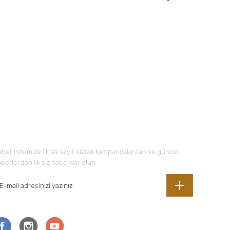
 iletebilirsiniz.
-Bültene Kayıt Olun
ber listemize ilk siz kayıt olarak kampanyalardan ve güncel
berlerden ilk siz haberdar olun.