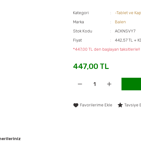
Kategori
-Tablet ve Kap
Marka
Balen
Stok Kodu
ACKNSVY7
Fiyat
442,57 TL + 
*447,00 TL den başlayan taksitlerle!!
447,00 TL
Tavsiye 
erileriniz