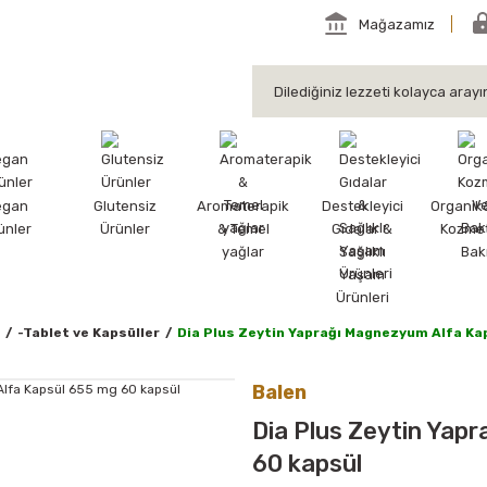
Mağazamız
egan
Glutensiz
Aromaterapik
Destekleyici
Organik
ünler
Ürünler
& Temel
Gıdalar &
Kozmet
yağlar
Sağlıklı
Bak
Yaşam
Ürünleri
-Tablet ve Kapsüller
Dia Plus Zeytin Yaprağı Magnezyum Alfa Ka
Balen
Dia Plus Zeytin Yap
60 kapsül