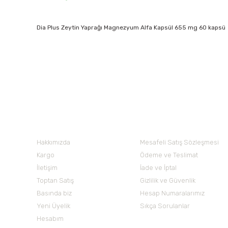
Dia Plus Zeytin Yaprağı Magnezyum Alfa Kapsül 655 mg 60 kapsü
Bu ürünün fiyat bilgisi, resim, ürün açıklamalarında ve diğer 
Görüş ve önerileriniz için teşekkür ederiz.
Ürün resmi kalitesiz, bozuk veya görüntülenemiyor.
Nuh'un Ambarı
Ürün açıklamasında eksik bilgiler bulunuyor.
Ürün bilgilerinde hatalar bulunuyor.
Hakkımızda
Mesafeli Satış Sözleşmesi
Ürün fiyatı diğer sitelerden daha pahalı.
Kargo
Ödeme ve Teslimat
Bu ürüne benzer farklı alternatifler olmalı.
İletişim
İade ve İptal
Toptan Satış
Gizlilik ve Güvenlik
Basında biz
Hesap Numaralarımız
Yeni Üyelik
Sıkça Sorulanlar
Hesabım