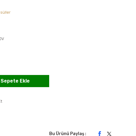
süller
KDV
Sepete Ekle
Et
Bu Ürünü Paylaş :