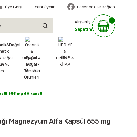
Üye Girişi
Yeni Üyelik
Facebook ile Bağlan
Alışveriş
Sepetim
&Doğal
Organik &
HEDİYE &
ik Ve
Doğal
KİTAP
ım
Temizlik
Ürünleri
psül 655 mg 60 kapsül
rağı Magnezyum Alfa Kapsül 655 mg