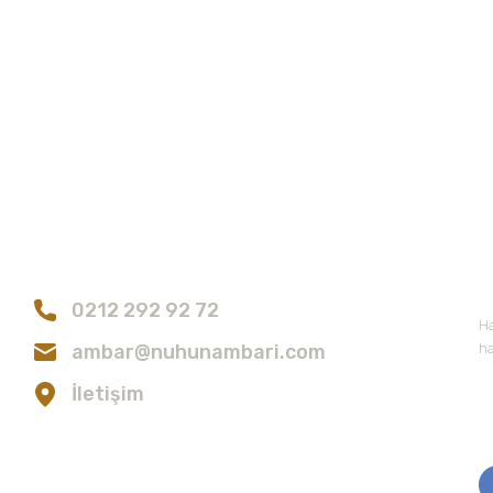
konularda yetersiz gördüğünüz noktaları öneri formunu kullanarak tarafımıza
Bu ürüne ilk yorumu siz yapın!
Bize Ulaşın
E
Yorum Yaz
0212 292 92 72
Ha
ambar@nuhunambari.com
ha
İletişim