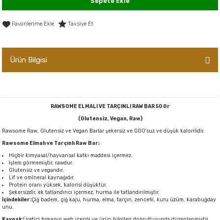
Sepete Ekle
er,Soslar ve Konserveler
-Kadınlara Özel Bakım
Tavsiye Et
dırıcılar
-Bebek ve Çocuk Bakımı
Ürün Bilgisi
ekler
-Erkeklere Özel Bakım
ve Tahıl Ezmeleri
- Hipoalerjenik Bakım Ürünleri
RAWSOME ELMALI VE TARÇINLI RAW BAR 50 Gr
 Çikolata
-Sabunlar
(Glutensiz, Vegan, Raw)
Rawsome Raw, Glutensiz ve Vegan Barlar şekersiz ve GDO'suz ve düşük kalorilidir.
Reçel ve Ezmeler
Rawsome Elmalı ve Tarçınlı Raw Bar;
Hiçbir kimyasal/hayvansal katkı maddesi içermez.
İşlem görmemiştir, rawdur.
Glutensiz ve vegandır.
Lif ve omineral kaynağıdır.
Protein oranı yüksek, kalorisi düşüktür.
Şekersizdir, ek tatlandırıcı içermez, hurma ile tatlandırılmıştır.
İçindekiler:
Çiğ badem, çiğ kaju, hurma, elma, tarçın, zencefil, kuru üzüm, karabuğday
unu.
Kaynak:
Üretici firmanın web içeriği ve ürün bilgileri doğrultusunda düzenlenmiştir.