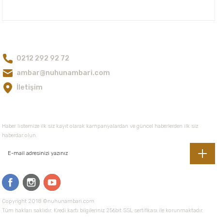
Bu ürüne benzer farklı alternatifler olmalı.
Nuh'un Ambarı
75,00 TL
75,00 TL
Bize Ulaşın
0212 292 92 72
Gönder
ambar@nuhunambari.com
İletişim
E-Bültene Kayıt Olun
Haber listemize ilk siz kayıt olarak kampanyalardan ve güncel haberlerden ilk siz
haberdar olun.
Copyright 2018 ©nuhunambari.com
Tüm hakları saklıdır. Kredi kartı bilgileriniz 256bit SSL sertifikası ile korunmaktadır.