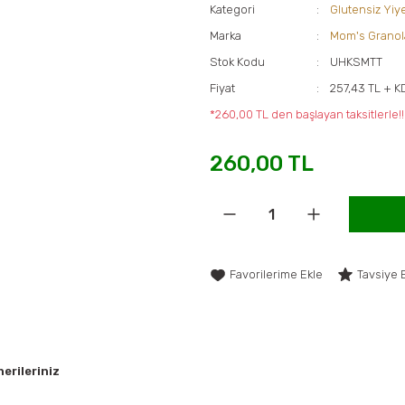
Kategori
Glutensiz Yiy
Marka
Mom's Granol
Stok Kodu
UHKSMTT
Fiyat
257,43 TL + K
*260,00 TL den başlayan taksitlerle!!
260,00 TL
Tavsiye 
erileriniz