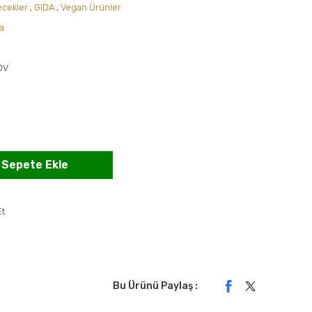
ecekler
,
GIDA
,
Vegan Ürünler
a
DV
Sepete Ekle
Et
Bu Ürünü Paylaş :