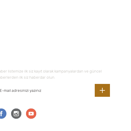
 iletebilirsiniz.
-Bültene Kayıt Olun
ber listemize ilk siz kayıt olarak kampanyalardan ve güncel
berlerden ilk siz haberdar olun.