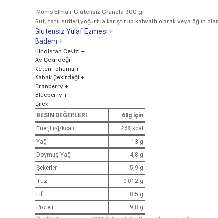
Moms Elmalı Glutensiz Granola 300 gr
Süt, tahıl sütleri,yoğurt la karıştırılıp kahvaltı olarak veya öğün olara
Glutensiz Yulaf Ezmesi +
Badem +
Hindistan Cevizi +
Ay Çekirdeği +
Keten Tohumu +
Kabak Çekirdeği +
Cranberry +
Blueberry +
Çilek
BESİN DEĞERLERİ
60g için
Enerji (Kj/kcal)
268 kcal
Yağ
13 g
Doymuş Yağ
4,8 g
Şekerler
5,9 g
Tuz
0.012 g
Lif
8.5 g
Protein
9,8 g