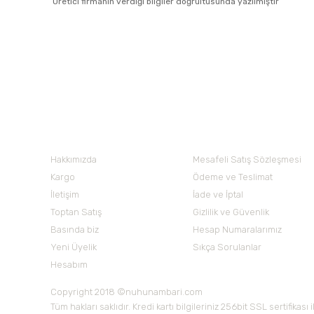
Üretici firmanın verdiği bilgiler doğrultusunda yazılmıştır
Bu ürünün fiyat bilgisi, resim, ürün açıklamalarında ve diğer 
Görüş ve önerileriniz için teşekkür ederiz.
Ürün resmi kalitesiz, bozuk veya görüntülenemiyor.
Nuh'un Ambarı
Ürün açıklamasında eksik bilgiler bulunuyor.
Ürün bilgilerinde hatalar bulunuyor.
Hakkımızda
Mesafeli Satış Sözleşmesi
Ürün fiyatı diğer sitelerden daha pahalı.
Kargo
Ödeme ve Teslimat
Bu ürüne benzer farklı alternatifler olmalı.
İletişim
İade ve İptal
Toptan Satış
Gizlilik ve Güvenlik
Basında biz
Hesap Numaralarımız
Yeni Üyelik
Sıkça Sorulanlar
Hesabım
Copyright 2018 ©nuhunambari.com
Tüm hakları saklıdır. Kredi kartı bilgileriniz 256bit SSL sertifikası