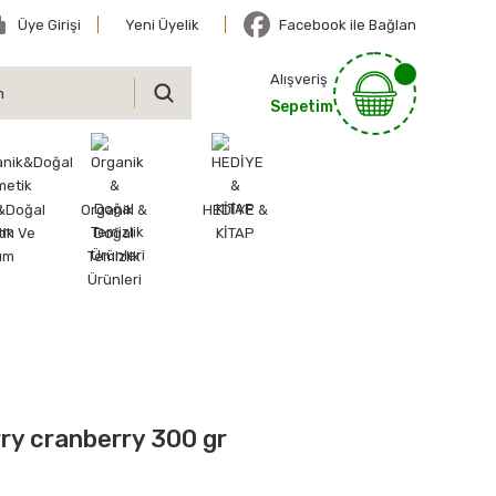
Üye Girişi
Yeni Üyelik
Facebook ile Bağlan
Alışveriş
Sepetim
&Doğal
Organik &
HEDİYE &
ik Ve
Doğal
KİTAP
ım
Temizlik
Ürünleri
rry cranberry 300 gr