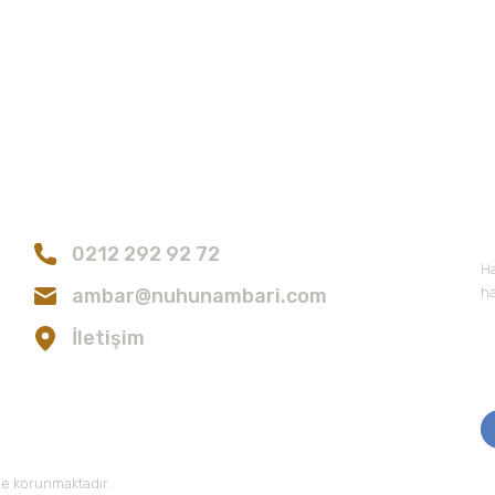
konularda yetersiz gördüğünüz noktaları öneri formunu kullanarak tarafımıza
Bu ürüne ilk yorumu siz yapın!
Bize Ulaşın
E
Yorum Yaz
0212 292 92 72
Ha
ambar@nuhunambari.com
ha
İletişim
Gönder
 ile korunmaktadır.