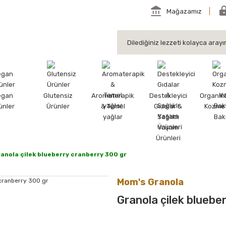
Mağazamız
egan
Glutensiz
Aromaterapik
Destekleyici
Organik
ünler
Ürünler
& Temel
Gıdalar &
Kozmet
yağlar
Sağlıklı
Bak
Yaşam
Ürünleri
anola çilek blueberry cranberry 300 gr
Mom's Granola
Granola çilek bluebe