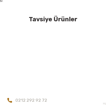
ir.
Tavsiye Ürünler
konularda yetersiz gördüğünüz noktaları öneri formunu kullanarak tarafımıza
Bu ürüne ilk yorumu siz yapın!
Tükendi
Heliotrop Doğal&Güzellik
Heliotro
Yorum Yaz
HELIOTROP MULTIACTIVE GÖZ BAKIM KREMİ
HELIOTROP MULTIA
226,07 TL
5
Bize Ulaşın
E
Gönder
0212 292 92 72
Ha