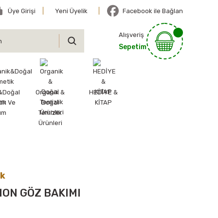
Üye Girişi
Yeni Üyelik
Facebook ile Bağlan
Alışveriş
Sepetim
&Doğal
Organik &
HEDİYE &
ik Ve
Doğal
KİTAP
ım
Temizlik
Ürünleri
ik
ION GÖZ BAKIMI