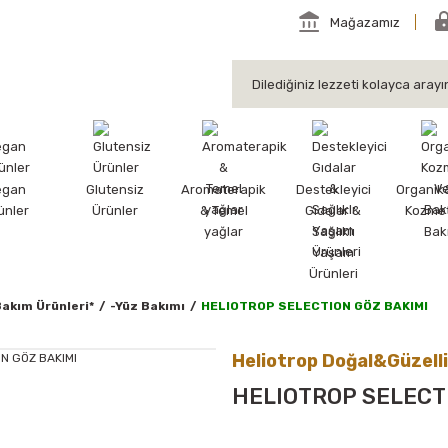
Mağazamız
egan
Glutensiz
Aromaterapik
Destekleyici
Organik
ünler
Ürünler
& Temel
Gıdalar &
Kozmet
yağlar
Sağlıklı
Bak
Yaşam
Ürünleri
Bakım Ürünleri*
-Yüz Bakımı
HELIOTROP SELECTION GÖZ BAKIMI
Heliotrop Doğal&Güzell
HELIOTROP SELECT