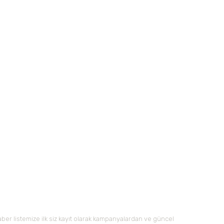
 iletebilirsiniz.
Tükendi
p Doğal&Güzellik
CTIVE SIKILAŞTIRICI KREM
20,78 TL
-Bültene Kayıt Olun
ber listemize ilk siz kayıt olarak kampanyalardan ve güncel