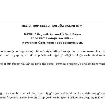
HELIOTROP SELECTION GÖZ BAKIMI
15 ml
NATRUE Organik Kozmetik Sertifikası
ECOCERT Ekolojik Sertifikası
Hayvanlar Üzerinden Test Edilmemiştir.
liğin kaynağının doğa olduğu felsefesiyle bitkisel karışımlar üzerine uzmanlaşmış
 devrim yapmıştır. Heliotrop ürünleri doğal güzelliğinizi doğal ve bitkisel yollar
lojiktir. Hiçbir hayvansal katkı maddesi içermez, organik ve bitkisel ham madde
un ve sert bir kremdir, temizlenmiş göz çevresine, elmacık kemiklerine, göz k
e hafifçe bastırarak 5-6 sn tutup çekin ve bu işlemi birkaç kez uygulayın. Kre