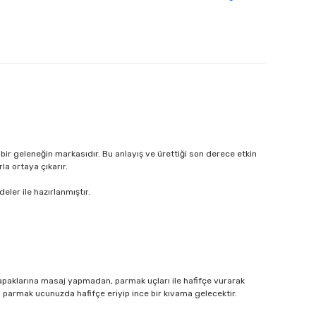
 bir geleneğin markasıdır. Bu anlayış ve ürettiği son derece etkin
la ortaya çıkarır.
ler ile hazırlanmıştır.
apaklarına masaj yapmadan, parmak uçları ile hafifçe vurarak
m parmak ucunuzda hafifçe eriyip ince bir kıvama gelecektir.