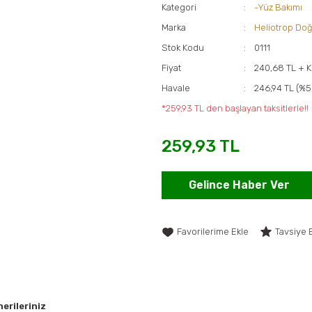
Kategori
-Yüz Bakımı
Marka
Heliotrop Doğ
Stok Kodu
0111
Fiyat
240,68 TL + 
Havale
246,94 TL (%5
*259,93 TL den başlayan taksitlerle!!
259,93 TL
Gelince Haber Ver
Tavsiye 
erileriniz