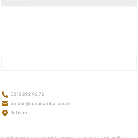
Yorum Yaz
Bu ürünün fiyat bilgisi, resim, ürün açıklamalarında ve diğer konularda
yetersiz gördüğünüz noktaları öneri formunu kullanarak tarafımıza
iletebilirsiniz.
Görüş ve önerileriniz için teşekkür ederiz.
Ürün resmi kalitesiz, bozuk veya görüntülenemiyor.
Ürün açıklamasında eksik bilgiler bulunuyor.
Nuh'un Ambarı
Ürün bilgilerinde hatalar bulunuyor.
Ürün fiyatı diğer sitelerden daha pahalı.
Bize Ulaşın
Bu ürüne benzer farklı alternatifler olmalı.
0212 292 92 72
ambar@nuhunambari.com
İletişim
Gönder
E-Bültene Kayıt Olun
Haber listemize ilk siz kayıt olarak kampanyalardan ve güncel haberlerden ilk siz